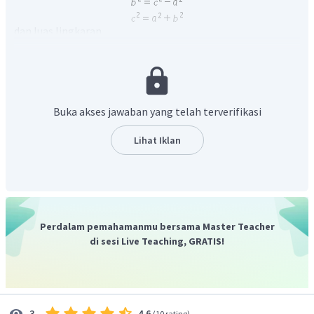
dan luas lingkaran
Perhatikan
Buka akses jawaban yang telah terverifikasi
Lihat Iklan
Jadi, uas daerah yang mampu dijangkau oleh penyelam
tersebut adalah
.
Perdalam pemahamanmu bersama Master Teacher
di sesi Live Teaching, GRATIS!
4.6
3
(
10 rating
)