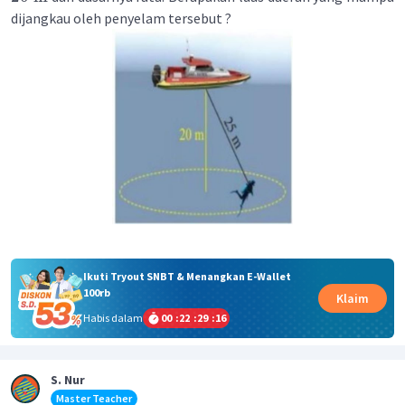
dijangkau oleh penyelam tersebut ?
Ikuti Tryout SNBT & Menangkan E-Wallet
100rb
Klaim
Habis dalam
00
:
22
:
29
:
16
S. Nur
Master Teacher