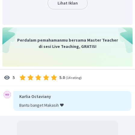
Lihat Iklan
v
= kecepatan benda 2 terhadap bumi
2
v
= kecepatan benda 1 terhadap bumi
1
v
= kecepatan benda 2 terhadap benda 1
21
Pada soal diketahui,
v
= 0,9
c
,
v
= 0,9
c
, maka:
1
21
Perdalam pemahamanmu bersama Master Teacher
di sesi Live Teaching, GRATIS!
5.0
5
(
14 rating
)
Karlia Octaviany
Jadi, laju O relatif terhadap penglihatan dari pesawat B
Bantu banget Makasih ❤️
adalah 0,99
c
.