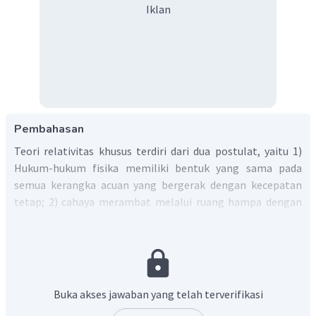
Iklan
Pembahasan
Teori relativitas khusus terdiri dari dua postulat, yaitu 1)
Hukum-hukum fisika memiliki bentuk yang sama pada
semua kerangka acuan yang bergerak dengan kecepatan
tetap; 2) cahaya merambat melalui ruang hampa dengan
kecepatan konstan.
Pada benda yang bergerak
mendekati kecepatan cahaya, teori relativitas Newton
menjadi tidak berlaku.
Dengan menggunakan konsep
relativitas khusus, kita dapat menghitung kecepatan
relativistik. Persamaan nya:
Buka akses jawaban yang telah terverifikasi