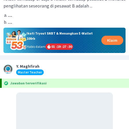
penglihatan seseorang di pesawat B adalah ...
Ikuti Tryout SNBT & Menangkan E-Wallet
100rb
Klaim
Habis dalam
01
:
19
:
27
:
30
Y. Maghfirah
Master Teacher
Jawaban terverifikasi