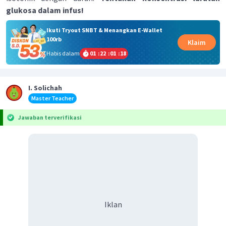
glukosa dalam infus!
Ikuti Tryout SNBT & Menangkan E-Wallet
100rb
Klaim
Habis dalam
01
:
22
:
01
:
18
I. Solichah
Master Teacher
Jawaban terverifikasi
Iklan