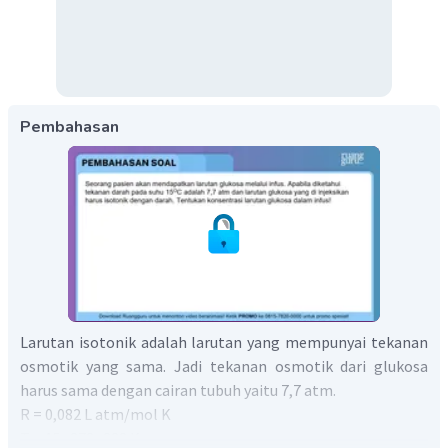
Pembahasan
Larutan isotonik adalah larutan yang mempunyai tekanan
osmotik yang sama. Jadi tekanan osmotik dari glukosa
harus sama dengan cairan tubuh yaitu 7,7 atm.
R = 0,082 L atm/mol K
T = 15+273=288 K