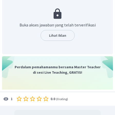
Konsentrasi larutan glukosa:
Buka akses jawaban yang telah terverifikasi
Lihat Iklan
Jadi, konsentrasi larutan glukosa dalam infus adalah
0,326 M.
Perdalam pemahamanmu bersama Master Teacher
di sesi Live Teaching, GRATIS!
0.0
1
(
0 rating
)