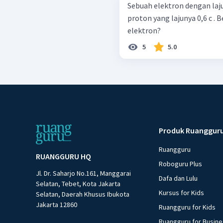
Sebuah elektron dengan laj
proton yang lajunya 0,6 c . 
elektron?
5
5.0
Produk Ruanggur
Ruangguru
RUANGGURU HQ
Roboguru Plus
Jl. Dr. Saharjo No.161, Manggarai
Dafa dan Lulu
Selatan, Tebet, Kota Jakarta
Kursus for Kids
Selatan, Daerah Khusus Ibukota
Jakarta 12860
Ruangguru for Kids
Ruangguru for Busin