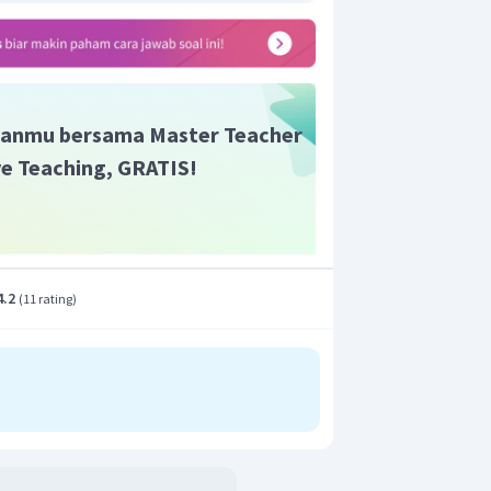
enurut pilot di pesawat A:
menurut pengamat di Bumi:
enurut pengamat di Bumi:
anmu bersama Master Teacher
ive Teaching, GRATIS!
4.2
(
11 rating
)