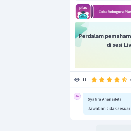
b.
Kecepatan pesawat B m
c.
Kecepatan pesawat A 
Kecepatan pesawat B m
Perdalam pemaham
di sesi L
11
Syafira Ananadela
Jawaban tidak sesuai