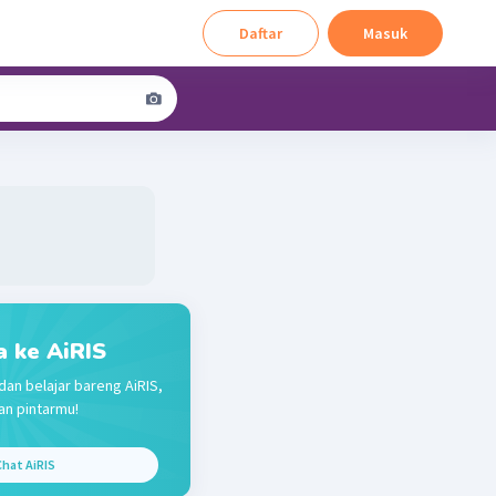
Daftar
Masuk
a ke AiRIS
dan belajar bareng AiRIS,
n pintarmu!
hat AiRIS