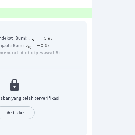
ndekati Bumi:
jauhi Bumi:
enurut pilot di pesawat B:
aban yang telah terverifikasi
Lihat Iklan