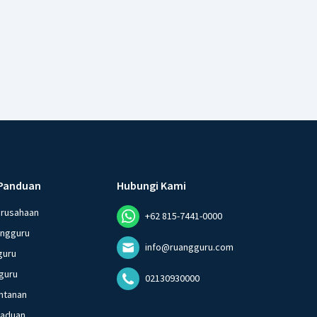
Panduan
Hubungi Kami
erusahaan
+62 815-7441-0000
angguru
info@ruangguru.com
guru
guru
02130930000
ntanan
gaduan