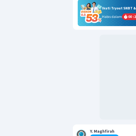
Ikuti Tryout SNBT 
Habis dalam
00
:
2
Y. Maghfirah