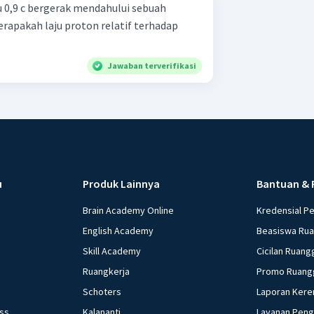
u 0,9 c bergerak mendahului sebuah
Berapakah laju proton relatif terhadap
Jawaban terverifikasi
u
Produk Lainnya
Bantuan & 
Brain Academy Online
Kredensial P
English Academy
Beasiswa Ru
Skill Academy
Cicilan Ruang
Ruangkerja
Promo Ruang
Schoters
Laporan Kere
ess
Kalananti
Layanan Pen