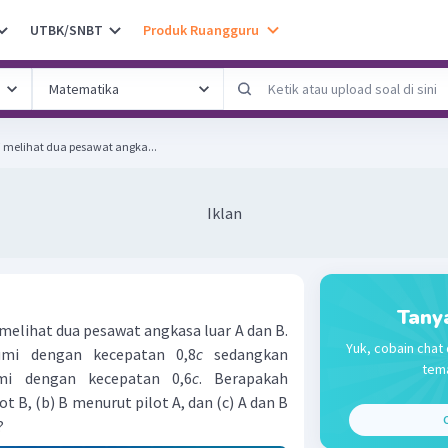
UTBK/SNBT
Produk Ruangguru
 melihat dua pesawat angka...
Iklan
Tany
elihat dua pesawat angkasa luar A dan B.
Yuk, cobain chat 
mi dengan kecepatan 0,8
c
sedangkan
tema
i dengan kecepatan 0,6
c
. Berapakah
t B, (b) B menurut pilot A, dan (c) A dan B
C
?