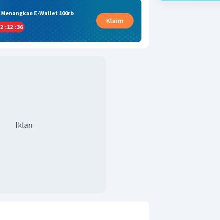
& Menangkan E-Wallet 100rb
Klaim
2
:
12
:
36
Iklan