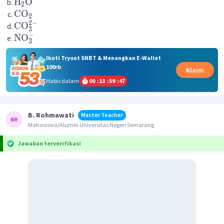
H
O
2
CO
2
2
−
CO
3
−
NO
3
Ikuti Tryout SNBT & Menangkan E-Wallet
100rb
Klaim
Habis dalam
00
:
13
:
59
:
47
B. Rohmawati
Master Teacher
Mahasiswa/Alumni Universitas Negeri Semarang
Jawaban terverifikasi