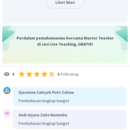
dapat berperan sebagai basa Bronsted-Lowry karena dapat
Lihat Iklan
+
+
H
H
O
H
O
menerima satu ion
membentuk
.
disebut
3
2
juga amfiprotik, yaitu spesi yang dapat menerima dan
mendonorkan proton.
Jadi, spesi yang dapat bertindak sebagai asam maupun
H
O
basa adalah
.
2
Perdalam pemahamanmu bersama Master Teacher
di sesi Live Teaching, GRATIS!
4.7
8
(
56 rating
)
Djasmine Zakiyah Putri Zahwa
Pembahasan lengkap banget
Andi Arjuna Zulio Narendra
Pembahasan lengkap banget