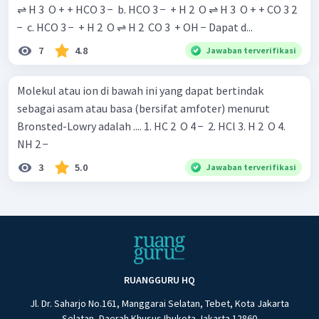
⇌ H 3 ​ O + + HCO 3 − ​ b. HCO 3 − ​ + H 2 ​ O ⇌ H 3 ​ O + + CO 3 2
− ​ c. HCO 3 − ​ + H 2 ​ O ⇌ H 2 ​ CO 3 ​ + OH − Dapat d...
7
4.8
Jawaban terverifikasi
Molekul atau ion di bawah ini yang dapat bertindak
sebagai asam atau basa (bersifat amfoter) menurut
Bronsted-Lowry adalah .... 1. HC 2 ​ O 4 − ​ 2. HCl 3. H 2 ​ O 4.
NH 2 − ​
3
5.0
Jawaban terverifikasi
RUANGGURU HQ
Jl. Dr. Saharjo No.161, Manggarai Selatan, Tebet, Kota Jakarta
Selatan, Daerah Khusus Ibukota Jakarta 12860