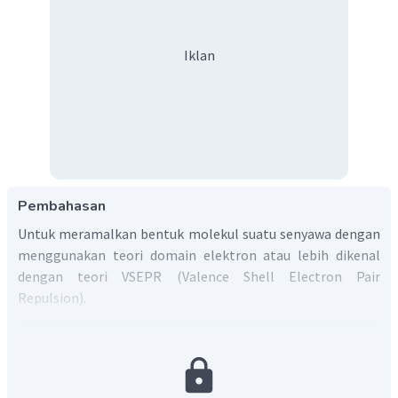
Iklan
Pembahasan
Untuk meramalkan bentuk molekul suatu senyawa dengan
menggunakan teori domain elektron atau lebih dikenal
dengan teori VSEPR (Valence Shell Electron Pair
Repulsion).
Rumus menentukan bentuk molekul :
A= Atom pusat
X= Pasangan elektron ikatan (PEI)