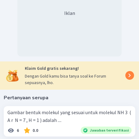
Iklan
Klaim Gold gratis sekarang!
Dengan Gold kamu bisa tanya soal ke Forum
sepuasnya, lho.
Pertanyaan serupa
Gambar bentuk molekul yang sesuai untuk molekul NH 3 ​ (
A r ​ N = 7 , H = 1 ) adalah ....
6
0.0
Jawaban terverifikasi