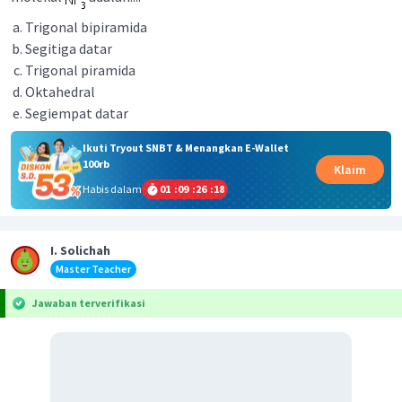
Trigonal bipiramida
Segitiga datar
Trigonal piramida
Oktahedral
Segiempat datar
Ikuti Tryout SNBT & Menangkan E-Wallet
100rb
Klaim
Habis dalam
01
:
09
:
26
:
18
I. Solichah
Master Teacher
Jawaban terverifikasi