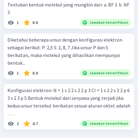
Tentukan bentuk molekul yang mungkin dari: a. BF 3 ​ b. NF
3 ​
1
0.0
Jawaban terverifikasi
Diketahui beberapa unsur dengan konfigurasi elektron
sebagai berikut: P: 2,5 S: 2, 8, 7 Jika unsur P dan S
berikatan, maka molekul yang dihasilkan mempunyai
bentuk...
1
0.0
Jawaban terverifikasi
Konfigurasi elektron: N = 1 s 2 2 s 2 2 p 3 Cl = 1 s 2 2 s 2 2 p 6
3 s 2 3 p 5 Bentuk molekul dari senyawa yang terjadi jika
kedua unsur tersebut berikatan sesuai aturan oktet adalah
… .
2
4.7
Jawaban terverifikasi