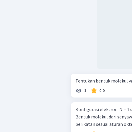
1
0.0
Konfigurasi elektron: N = 1 s 2 2 s 2 2 p 3 Cl = 1 s 2 2 s 2 2 p 6 3 s 2 3 p 5
Bentuk molekul dari senyawa
berikatan sesuai aturan okt