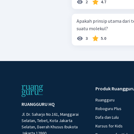
2
4.7
Apakah prinsip utama dari
suatu molekul?
3
5.0
Produk Ruanggur
Ruangguru
RUANGGURU HQ
Roboguru Plus
Jl. Dr. Saharjo No.161, Manggarai
Dafa dan Lulu
Selatan, Tebet, Kota Jakarta
Kursus for Kids
Selatan, Daerah Khusus Ibukota
Jakarta 12860