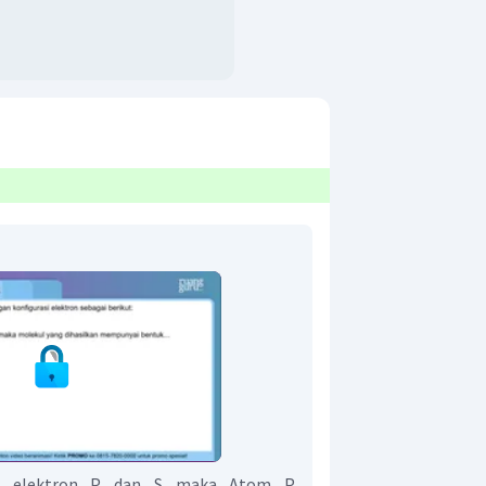
asi elektron P dan S maka Atom P