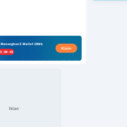
& Menangkan E-Wallet 100rb
Klaim
3
:
08
:
41
Iklan