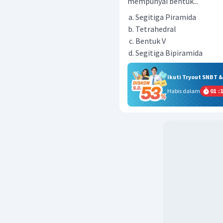
mempunyai bentuk...
Segitiga Piramida
Tetrahedral
Bentuk V
Segitiga Bipiramida
Ikuti Tryout SNBT 
Habis dalam
01
:
1