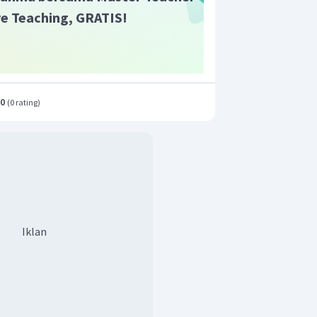
segitiga piramida.
ive Teaching, GRATIS!
ng tepat adalah A.
.0
(
0 rating
)
Iklan