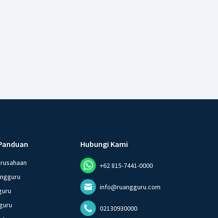
Panduan
Hubungi Kami
erusahaan
+62 815-7441-0000
angguru
info@ruangguru.com
guru
guru
02130930000