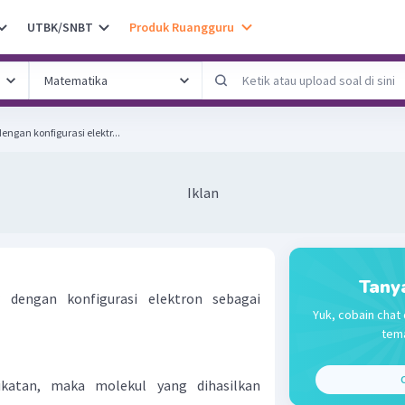
UTBK/SNBT
Produk Ruangguru
ngan konfigurasi elektr...
Iklan
Tany
 dengan konfigurasi elektron sebagai
Yuk, cobain chat 
tema
C
katan, maka molekul yang dihasilkan