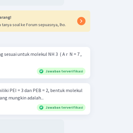
arang!
 tanya soal ke Forum sepuasnya, lho.
esuai untuk molekul NH 3 ​ ( A r ​ N = 7 ,
Jawaban terverifikasi
liki PEI = 3 dan PEB = 2, bentuk molekul
ang mungkin adalah...
Jawaban terverifikasi