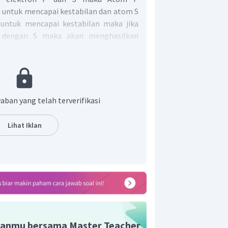
untuk mencapai kestabilan dan atom S
untuk mencapai kestabilan maka jika
n dengan S maka akan menghasilkan
 molekul
. Struktur Lewis dari
aban yang telah terverifikasi
Lihat Iklan
tiga atom S
sehingga terdapat 3
 dan terdapat satu pasang elektron tak
usat P (
).
anmu bersama Master Teacher
enyawa dengan tipe molekul
akan