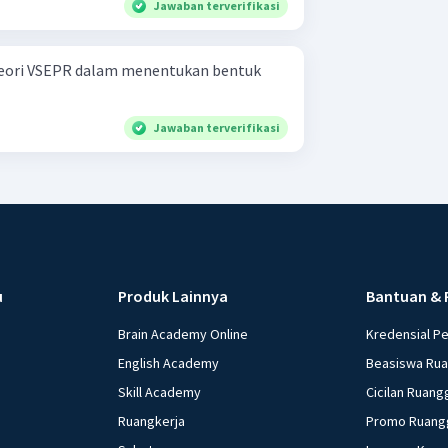
Jawaban terverifikasi
 teori VSEPR dalam menentukan bentuk
Jawaban terverifikasi
u
Produk Lainnya
Bantuan & 
Brain Academy Online
Kredensial P
English Academy
Beasiswa Ru
Skill Academy
Cicilan Ruang
Ruangkerja
Promo Ruang