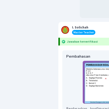
I. Solichah
Master Teacher
Jawaban terverifikasi
Pembahasan
Berdasarkan konfigur