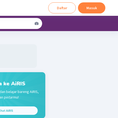
Daftar
Masuk
a ke AiRIS
dan belajar bareng AiRIS,
n pintarmu!
hat AiRIS