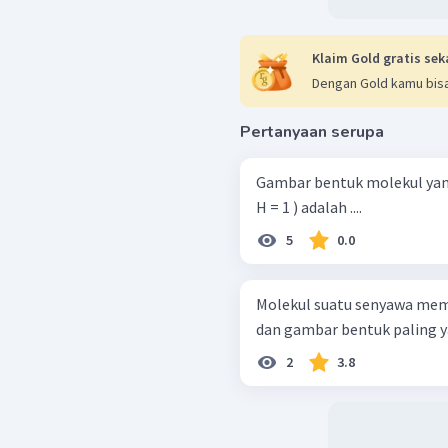
Klaim Gold gratis sek
Dengan Gold kamu bisa
Pertanyaan serupa
Gambar bentuk molekul yang s
H = 1 ) adalah ....
5
0.0
Molekul suatu senyawa memi
dan gambar bentuk paling y
2
3.8