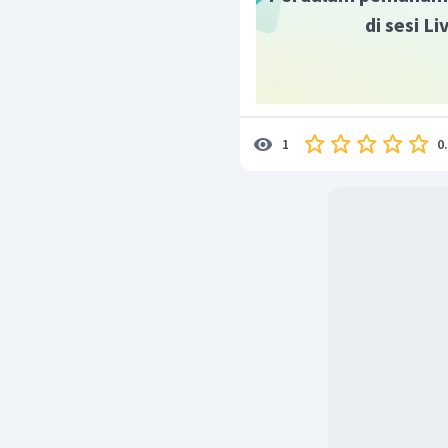
memiliki bentuk molekul 
di sesi L
Jadi, jawaban yang pali
0
1