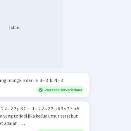
Iklan
Tentukan bentuk molekul yang mungkin dari: a. BF 3 ​ b. NF 3 ​
Jawaban terverifikasi
 yang terjadi jika kedua unsur tersebut
et adalah … .