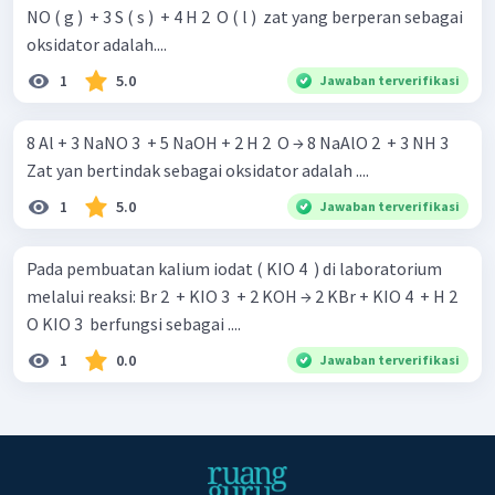
NO ( g ) ​ + 3 S ( s ) ​ + 4 H 2 ​ O ( l ) ​ zat yang berperan sebagai
oksidator adalah....
1
5.0
Jawaban terverifikasi
8 Al + 3 NaNO 3 ​ + 5 NaOH + 2 H 2 ​ O → 8 NaAlO 2 ​ + 3 NH 3 ​
Zat yan bertindak sebagai oksidator adalah ....
1
5.0
Jawaban terverifikasi
Pada pembuatan kalium iodat ( KIO 4 ​ ) di laboratorium
melalui reaksi: Br 2 ​ + KIO 3 ​ + 2 KOH → 2 KBr + KIO 4 ​ + H 2 ​
O KIO 3 ​ berfungsi sebagai ....
1
0.0
Jawaban terverifikasi