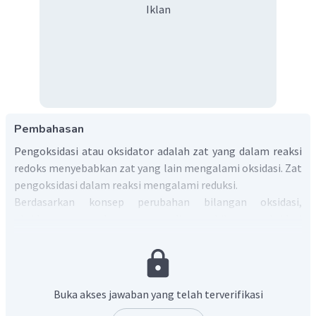
Iklan
Pembahasan
Pengoksidasi atau oksidator adalah zat yang dalam reaksi
redoks menyebabkan zat yang lain mengalami oksidasi. Zat
pengoksidasi dalam reaksi mengalami reduksi.
Berdasarkan konsep perubahan bilangan oksidasi,
oksidator merupakan senyawa dimana bilangan oksidasi
atom pusatnya merupakan bilangan oksidasi tertingginya
(sama dengan golongan).
KClO
merupakan senyawa garam dan apabila diionkan
3
akan menjadi :
Buka akses jawaban yang telah terverifikasi
−
+