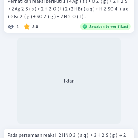
Perhatikan reaksi berikut! 1 ) 4 Ag ​ ( s ) + O 2 ​ ( g ) + 2 H 2 ​ S
→ 2 Ag 2 ​ S ( s ) + 2 H 2 ​ O ( l ) 2 ) 2 HBr ( a q ) + H 2 ​ SO 4 ​ ​ ( a q
) → Br 2 ​ ( g ) + SO 2 ​ ( g ) + 2 H 2 ​ O ( l )...
1
5.0
Jawaban terverifikasi
Iklan
Pada persamaan reaksi : 2 HNO 3 ​ ( a q ) ​ + 3 H 2 ​ S ( g ) ​ → 2