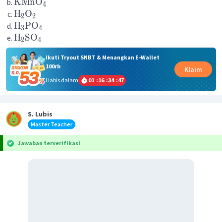
KMnO
4
H
O
2
2
H
PO
3
4
H
SO
2
4
Ikuti Tryout SNBT & Menangkan E-Wallet
100rb
Klaim
Habis dalam
01
:
16
:
34
:
47
S. Lubis
Master Teacher
Jawaban terverifikasi