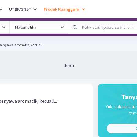
UTBK/SNBT
Produk Ruangguru
senyawa aromatik, kecual...
Iklan
Tany
enyawa aromatik, kecuali...
Yuk, cobain chat 
tema
C