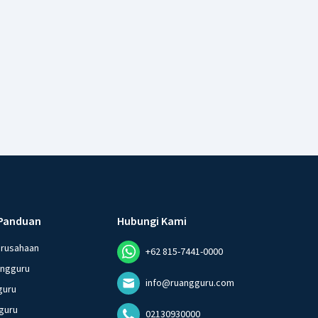
Panduan
Hubungi Kami
erusahaan
+62 815-7441-0000
angguru
info@ruangguru.com
guru
guru
02130930000