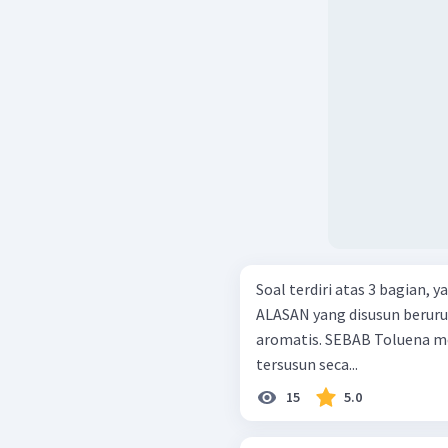
Soal terdiri atas 3 bagian,
ALASAN yang disusun berurutan. Toluena merupakan
aromatis. SEBAB Toluena mempunyai ikatan rangkap dua yang
tersusun seca...
15
5.0