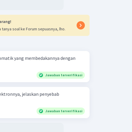
arang!
 tanya soal ke Forum sepuasnya, lho.
 aromatik yang membedakannya dengan
.
Jawaban terverifikasi
elektronnya, jelaskan penyebab
Jawaban terverifikasi