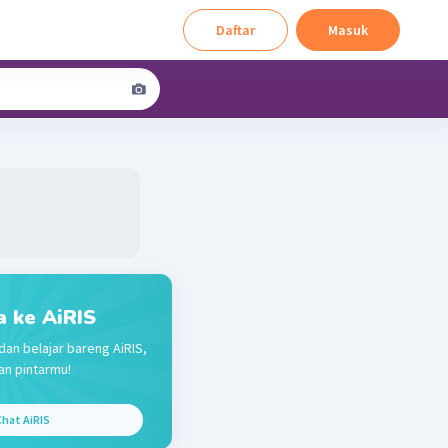
Daftar
Masuk
a ke AiRIS
dan belajar bareng AiRIS,
n pintarmu!
hat AiRIS