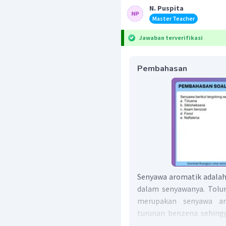
N. Puspita
Master Teacher
Jawaban terverifikasi
Pembahasan
Senyawa aromatik adalah
dalam senyawanya. Tolun
merupakan senyawa ar
turunan benzena sehing
sikloheksana meskipun 