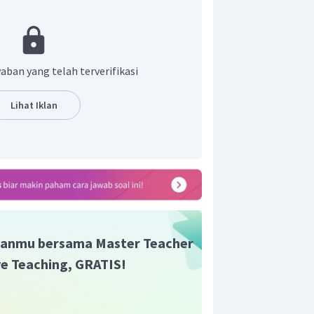
liki ikatan rangkap yang selang-seling
ga bukan termasuk senyawa aromatik.
r adalah B.
aban yang telah terverifikasi
Lihat Iklan
anmu bersama Master Teacher
ive Teaching, GRATIS!