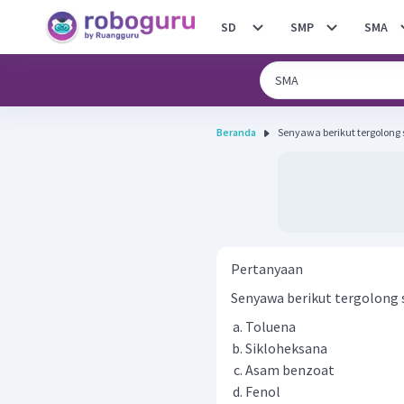
SD
SMP
SMA
Beranda
Senyawa berikut tergolong 
Pertanyaan
Senyawa berikut tergolong s
Toluena
Sikloheksana
Asam benzoat
Fenol