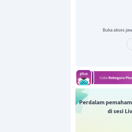
sikloheksana tidak memi
seperti benzena, sehing
Jadi, jawaban yang bena
Buka akses jaw
Perdalam pemaham
di sesi L