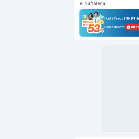
Naftalena
Ikuti Tryout SNBT 
Habis dalam
00
:
2