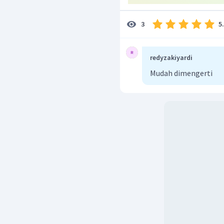
5
3
redyzakiyardi
Mudah dimengerti