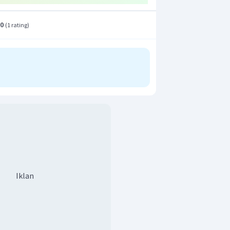
.0
(
1 rating
)
Iklan