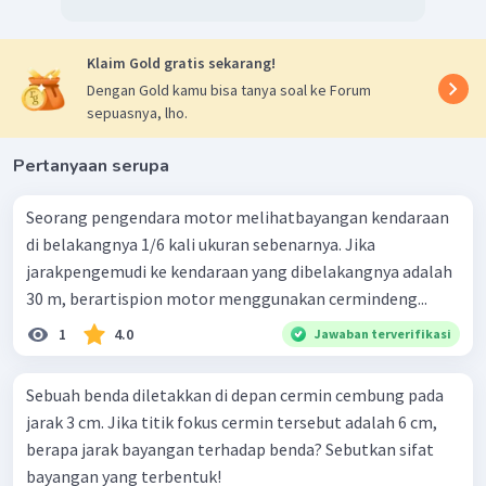
Klaim Gold gratis sekarang!
Ditinjau dari letak benda yang berada pada ruang IV. Sifat
Dengan Gold kamu bisa tanya soal ke Forum
bayangan pada cermin cembung adalah maya, tegak,
sepuasnya, lho.
diperkecil.
jadi, sifat bayangan yang terbentuk adalah Maya,
Pertanyaan serupa
Tegak, Diperkecil.
Seorang pengendara motor melihatbayangan kendaraan
di belakangnya 1/6 kali ukuran sebenarnya. Jika
jarakpengemudi ke kendaraan yang dibelakangnya adalah
30 m, berartispion motor menggunakan cermindeng...
1
4.0
Jawaban terverifikasi
Sebuah benda diletakkan di depan cermin cembung pada
jarak 3 cm. Jika titik fokus cermin tersebut adalah 6 cm,
berapa jarak bayangan terhadap benda? Sebutkan sifat
bayangan yang terbentuk!