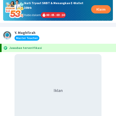
Ikuti Tryout SNBT & Menangkan E-Wallet
100rb
Klaim
Habis dalam
00
:
05
:
03
:
10
Y. Maghfirah
Master Teacher
Jawaban terverifikasi
Iklan