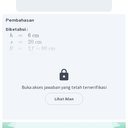
Pembahasan
Diketahui :
=
6
cm
h
=
20
cm
s
=
2
=
80
cm
R
f
=
40
cm
f
Ditanyakan :
′
.
=
...
?
a
s
′
.
=
...
?
b
h
.
sifat
bayangan
=
...
?
c
Buka akses jawaban yang telah terverifikasi
Penyelesaian :
a. Menghitung jarak bayangan
Lihat Iklan
Untuk menghitung
Jarak bayangan
benda, digunakan
persamaan :
⋅
′
s
f
=
s
−
−
s
f
20
cm
⋅
40
cm
=
−
20
cm
−
40
cm