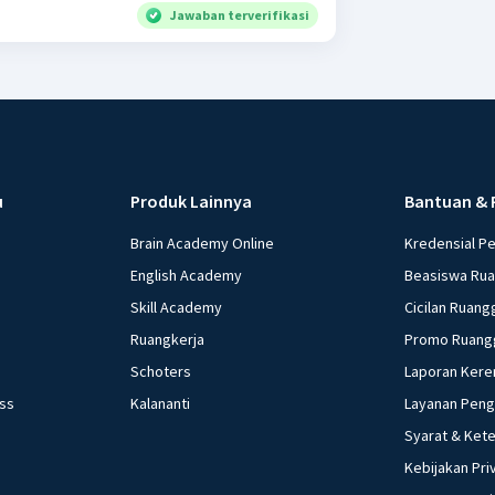
Jawaban terverifikasi
u
Produk Lainnya
Bantuan & 
Brain Academy Online
Kredensial P
English Academy
Beasiswa Ru
Skill Academy
Cicilan Ruang
Ruangkerja
Promo Ruang
Schoters
Laporan Kere
ess
Kalananti
Layanan Pen
Syarat & Ket
Kebijakan Pri