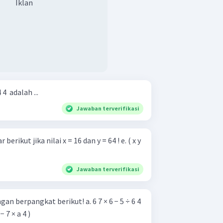
Iklan
 4 ​ adalah ...
Jawaban terverifikasi
ikut jika nilai x = 16 dan y = 64 ! e. ( x y
Jawaban terverifikasi
ngkat berikut! a. 6 7 × 6 − 5 ÷ 6 4
. a 8 ÷ ( a − 7 × a 4 )