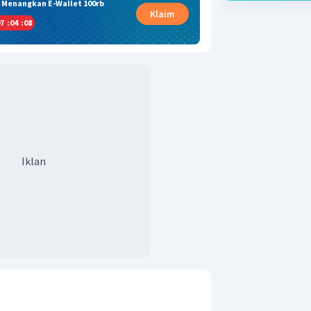
& Menangkan E-Wallet 100rb
Klaim
7
:
04
:
08
Iklan