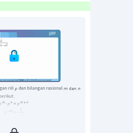
gan riil
dan bilangan rasional
berikut.
ingga dapat disederhanakan bentuk