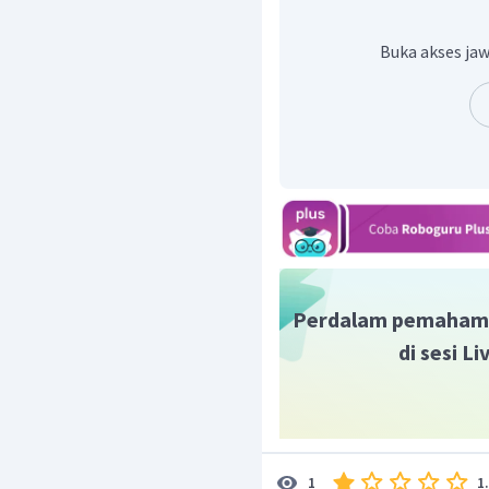
Buka akses jaw
Perdalam pemaham
di sesi L
1
1