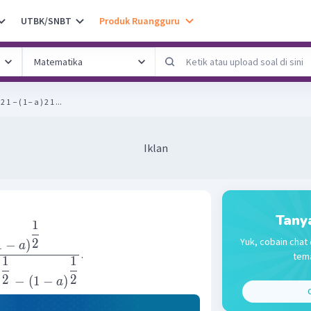
UTBK/SNBT
Produk Ruangguru
​ − ( 1 − a ) 2 1 ...
Iklan
Tany
1
Yuk, cobain chat 
2
1
−
)
a
.
tema
1
1
−
2
2
−
(
1
−
)
a
C