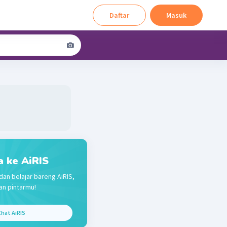
Daftar
Masuk
a ke AiRIS
dan belajar bareng AiRIS,
n pintarmu!
hat AiRIS