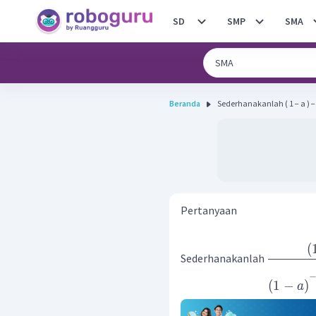
SD
SMP
SMA
Beranda
Sederhanakanlah ( 1 − a ) − 2 1 
Pertanyaan
(
Sederhanakanlah
(
1
−
)
a