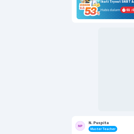
Ikuti Tryout SNBT 
Habis dalam
01
:
0
N. Puspita
Master Teacher