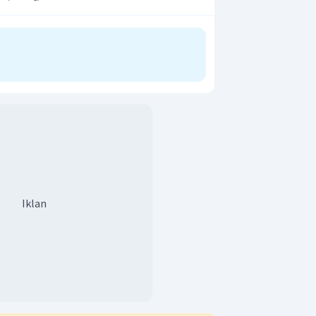
eh
.
Iklan