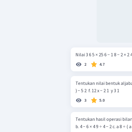
Nilai 3 6 5 × 25 6 − 1 8 − 2 × 2 4
2
4.7
Tentukan nilai bentuk aljabar ber
) − 5 2 ​ f. 12 x − 2 1 ​ y 3 1 ​
3
5.0
Tentukan hasil operasi bilangan berpa
b. 4 − 6 × 4 9 ÷ 4 − 2 c