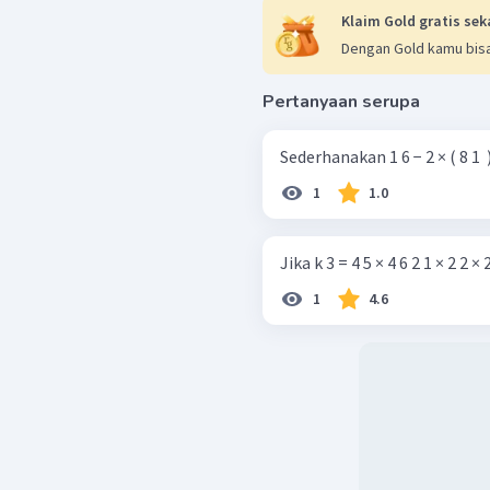
Klaim Gold gratis sek
Dengan Gold kamu bisa
Pertanyaan serupa
Sederhanakan 1 6 − 2 × (
1
1.0
Jika k 3 = 4 5 × 4 6 2 1 × 2 2 × 2 
1
4.6