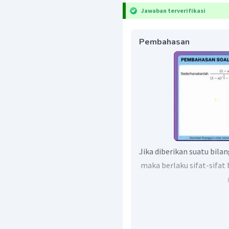
Jawaban terverifikasi
Pembahasan
Jika diberikan suatu bilan
maka berlaku sifat-sifat 
Misalkan
, seh
berikut.