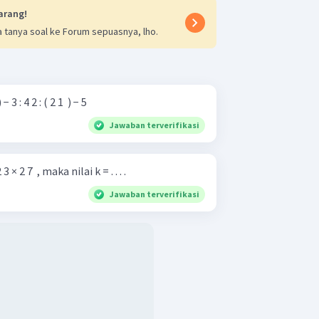
arang!
 tanya soal ke Forum sepuasnya, lho.
 8 1 ​ ) − 3 : 4 2 : ( 2 1 ​ ) − 5
Jawaban terverifikasi
3 × 2 7 ​ , maka nilai k = . . . .
Jawaban terverifikasi