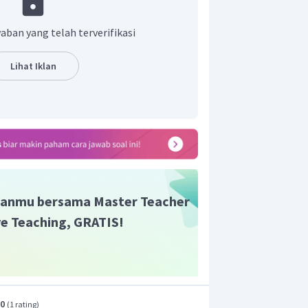
aban yang telah terverifikasi
Lihat Iklan
anmu bersama Master Teacher
ive Teaching, GRATIS!
.0
(
1 rating
)