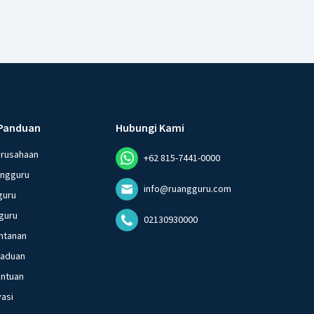
Panduan
Hubungi Kami
erusahaan
+62 815-7441-0000
angguru
info@ruangguru.com
guru
guru
02130930000
ntanan
gaduan
entuan
vasi