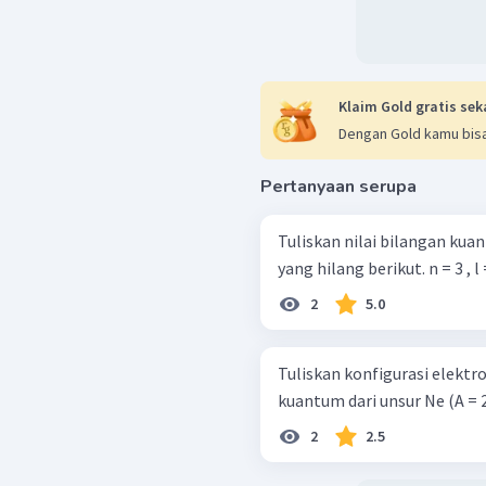
Klaim Gold gratis sek
Dengan Gold kamu bisa
Pertanyaan serupa
Tuliskan nilai bilangan ku
yang hilang beri
2
5.0
Tuliskan konfigurasi elekt
kuantum dari unsur Ne (A = 2
2
2.5