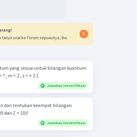
arang!
 tanya soal ke Forum sepuasnya, lho.
antum yang sesuai untuk bilangan kuantum
kut. n = 3 , l = ? , m = 2 , s = + 2 1 ​
Jawaban terverifikasi
ron dan tentukan keempat bilangan
0 dan Z = 10)!
Jawaban terverifikasi