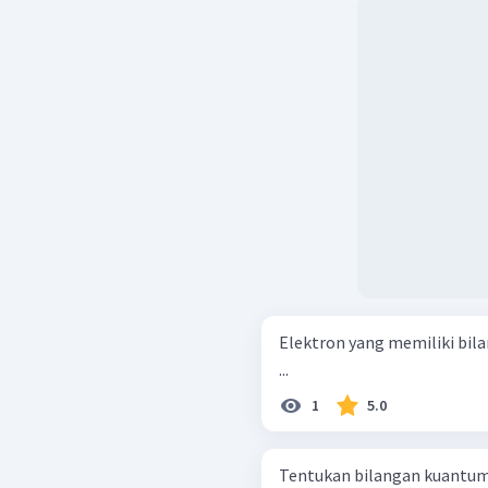
Elektron yang memiliki bil
...
1
5.0