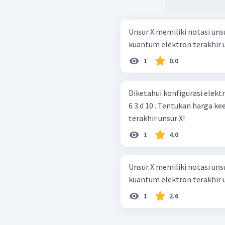
Unsur X memiliki notasi unsu
kuantum elektron terakhir un
1
0.0
Diketahui konfigurasi elektron
6 3 d 10 . Tentukan harga 
terakhir unsur X!
1
4.0
Unsur X memiliki notasi unsu
kuantum elektron terakhir un
1
2.6