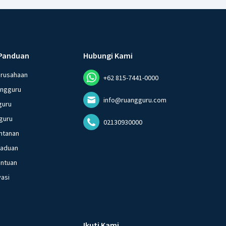
Panduan
Hubungi Kami
erusahaan
+62 815-7441-0000
angguru
info@ruangguru.com
guru
guru
02130930000
ntanan
gaduan
entuan
vasi
Ikuti Kami