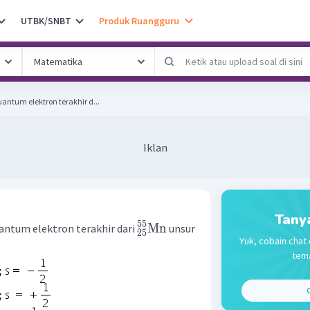
UTBK/SNBT
Produk Ruangguru
ntum elektron terakhir d...
Iklan
Tany
55
Mn
ntum elektron terakhir dari
unsur
25
Yuk, cobain chat 
tema
C