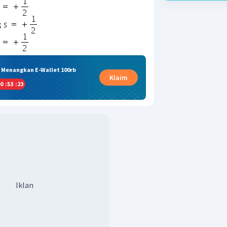
& Menangkan E-Wallet 100rb
Klaim
0
:
53
:
23
Iklan