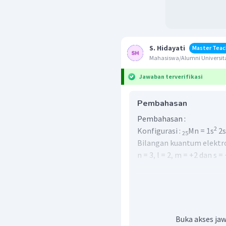
S. Hidayati
Master Teac
Mahasiswa/Alumni Universit
Jawaban terverifikasi
Pembahasan
Pembahasan :
2
Konfigurasi :
Mn = 1s
2s
25
Bilangan kuantum elektr
n = 3, l = 2, m = +2 dan s =
elektron
↑
↑
↑
Orbit
-2
-1
0
Buka akses jaw