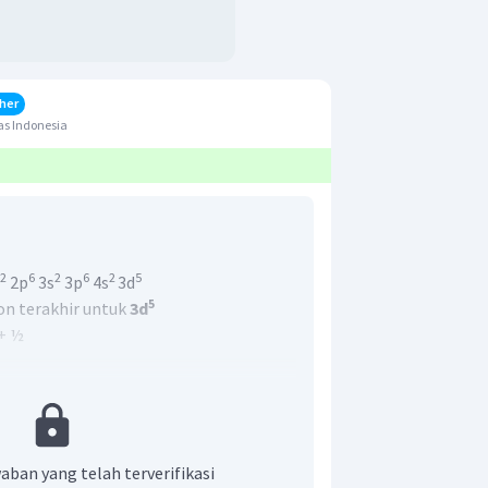
her
as Indonesia
2
6
2
6
2
5
2p
3s
3p
4s
3d
5
on terakhir untuk
3d
 + ½
↑
↑
+1
+2
aban yang telah terverifikasi