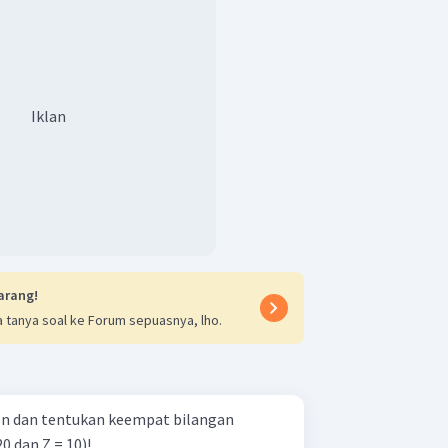
Iklan
arang!
 tanya soal ke Forum sepuasnya, lho.
ron dan tentukan keempat bilangan
0 dan Z = 10)!