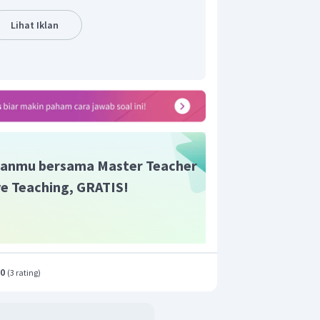
Lihat Iklan
anmu bersama Master Teacher
ive Teaching, GRATIS!
.0
(
3 rating
)