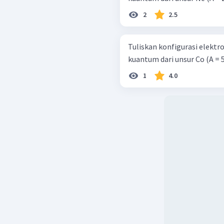
2
2.5
Tuliskan konfigurasi elekt
kuantum dari unsur Co (A = 5
1
4.0