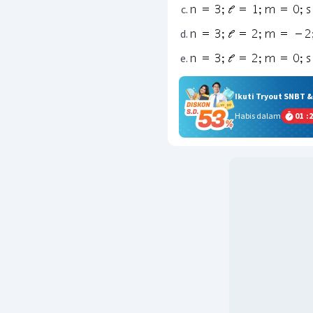
Ikuti Tryout SNBT 
Habis dalam
01
:
2