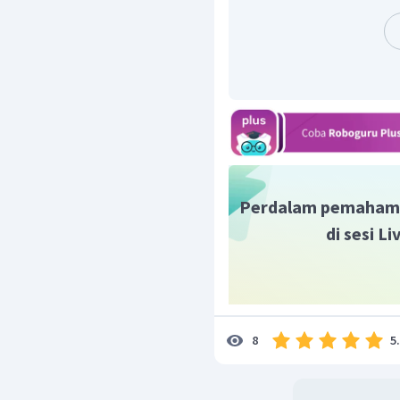
Perdalam pemaham
di sesi L
5
8