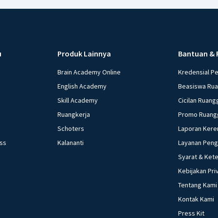
u
Produk Lainnya
Bantuan & 
Brain Academy Online
Kredensial P
English Academy
Beasiswa Ru
Skill Academy
Cicilan Ruang
Ruangkerja
Promo Ruang
Schoters
Laporan Kere
ess
Kalananti
Layanan Pen
Syarat & Ket
Kebijakan Pri
Tentang Kami
Kontak Kami
Press Kit