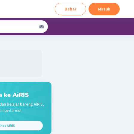
Daftar
Masuk
a ke AiRIS
dan belajar bareng AiRIS,
n pintarmu!
hat AiRIS