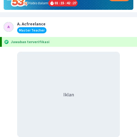
Habis dalam
01
:
15
:
42
:
27
A. Acfreelance
Master Teacher
Jawaban terverifikasi
Iklan