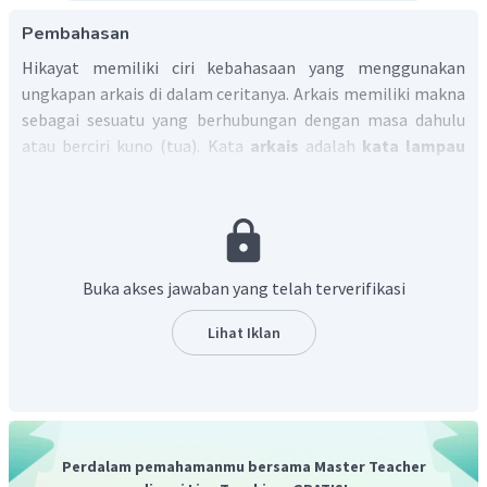
Pembahasan
Hikayat memiliki ciri kebahasaan yang menggunakan
ungkapan arkais di dalam ceritanya. Arkais memiliki makna
sebagai sesuatu yang berhubungan dengan masa dahulu
atau berciri kuno (tua). Kata
arkais
adalah
kata lampau
yang sudah tidak lazim dipakai lagi.
Kata yang termasuk kata arkais dalam hikayat yakni
hang
(sebutan untuk pria),
hatta
(maka), dan
negara antah
berantah
(negara yang tidak diketahui nama dan
tempatnya).
Buka akses jawaban yang telah terverifikasi
Dengan demikian, contoh ungkapan arkais dalam
hikayat adalah
hang, hatta, dan negara antah berantah.
Lihat Iklan
Perdalam pemahamanmu bersama Master Teacher