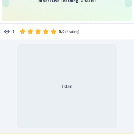
di sesi Live Teaching, GRATIS!
5.0
1
(
2 rating
)
Iklan