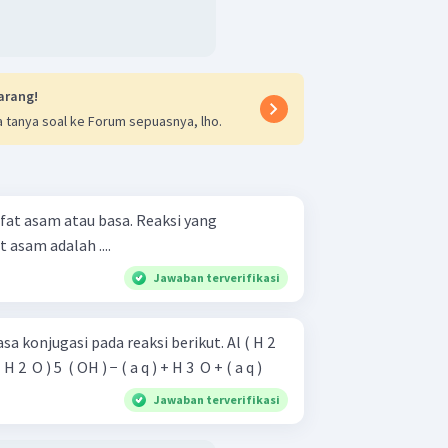
arang!
 tanya soal ke Forum sepuasnya, lho.
ifat asam atau basa. Reaksi yang
asam adalah ....
Jawaban terverifikasi
jugasi pada reaksi berikut. Al ( H 2 ​
( H 2 ​ O ) 5 ​ ( OH ) − ( a q ) + H 3 ​ O + ( a q )
Jawaban terverifikasi