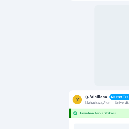
Q. 'Ainillana
Master Tea
Q'
Mahasiswa/Alumni Universita
Jawaban terverifikasi