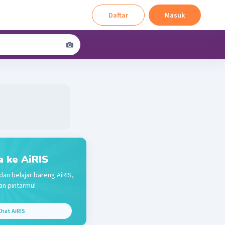
Daftar
Masuk
a ke AiRIS
dan belajar bareng AiRIS,
n pintarmu!
hat AiRIS