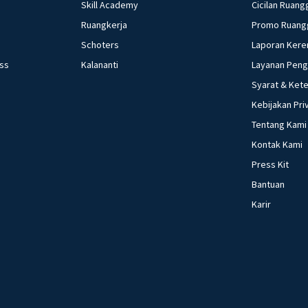
Skill Academy
Cicilan Ruang
Ruangkerja
Promo Ruang
Schoters
Laporan Kere
ess
Kalananti
Layanan Pen
Syarat & Ket
Kebijakan Pri
Tentang Kami
Kontak Kami
Press Kit
Bantuan
Karir