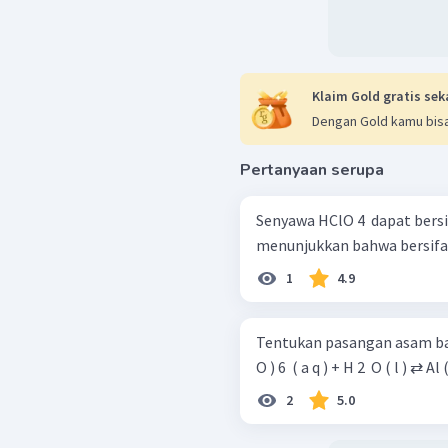
Klaim Gold gratis sek
Dengan Gold kamu bisa
Pertanyaan serupa
Senyawa HClO 4 ​ dapat bers
menunjukkan bahwa bersifat 
1
4.9
Tentukan pasangan asam basa kon
O ) 6 ​ ( a q ) + H 2 ​ O ( l ) ⇄ Al 
2
5.0