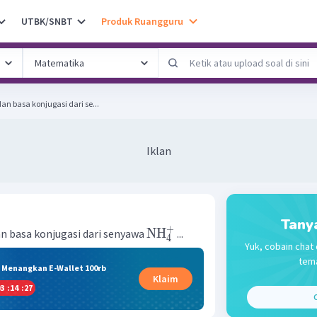
UTBK/SNBT
Produk Ruangguru
n basa konjugasi dari se...
Iklan
Tany
+
NH
n basa konjugasi dari senyawa
...
4
Yuk, cobain chat 
tema
& Menangkan E-Wallet 100rb
Klaim
3
:
14
:
26
C