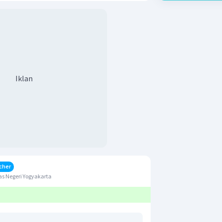
Iklan
cher
s Negeri Yogyakarta