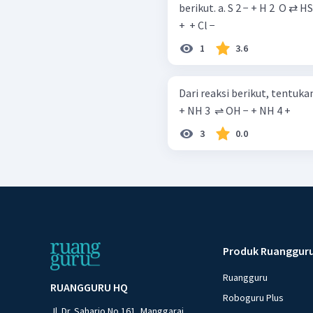
berikut. a. S 2 − + H 2 ​ O ⇄ HS − + OH − b. CH 3 ​ NH 2 ​ + HCl ⇄ CH 3 ​ NH 3
+ ​ + Cl −
1
3.6
Dari reaksi berikut, tentukan 
+ NH 3 ​ ⇌ OH − + NH 4 + ​
3
0.0
Produk Ruanggur
Ruangguru
RUANGGURU HQ
Roboguru Plus
Jl. Dr. Saharjo No.161, Manggarai