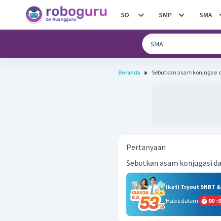
SD
SMP
SMA
Beranda
Sebutkan asam konjugasi da
Pertanyaan
Sebutkan asam konjugasi da
Ikuti Tryout SNBT 
Habis dalam
00
:
0