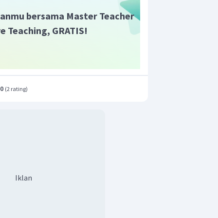
anmu bersama Master Teacher
tidak memiliki asam konjugasi karena
ive Teaching, GRATIS!
+
NH
oton. Perhatikan struktur Lewis
4
.0
(
2 rating
)
NH
adalah
.
3
Iklan