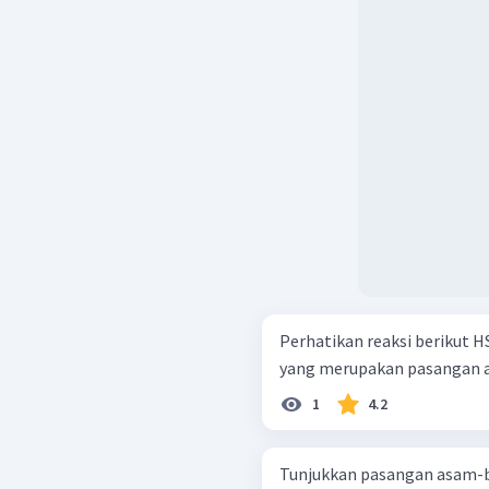
Perhatikan reaksi berikut HSO 4 − ​ + H 2 ​ O → H 3 ​ O + + SO 4 2 − ​ Spesi
yang merupakan pasangan as
1
4.2
Tunjukkan pasangan asam-ba