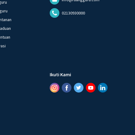
guru
guru
02130930000
ntanan
gaduan
entuan
vasi
Ikuti Kami