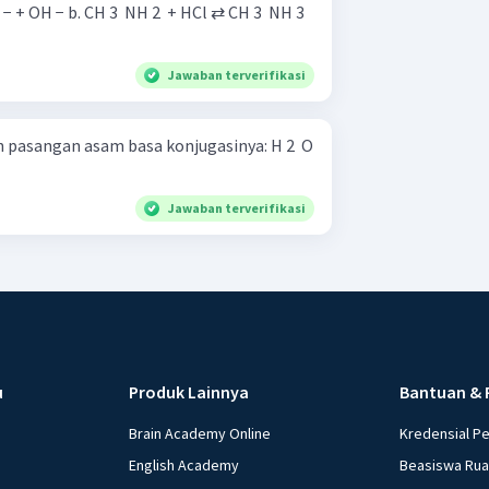
Jawaban terverifikasi
pasangan asam basa konjugasinya: H 2 ​ O
Jawaban terverifikasi
u
Produk Lainnya
Bantuan & 
Brain Academy Online
Kredensial P
English Academy
Beasiswa Ru