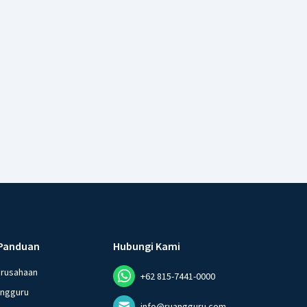
Panduan
Hubungi Kami
erusahaan
+62 815-7441-0000
angguru
info@ruangguru.com