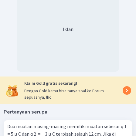
Iklan
Klaim Gold gratis sekarang!
Dengan Gold kamu bisa tanya soal ke Forum
sepuasnya, lho.
Pertanyaan serupa
Dua muatan masing-masing memiliki muatan sebesar q 1 ​
= 5 μ C dan q 2 ​ = − 3 μ C terpisah sejauh 12 cm. Jika di