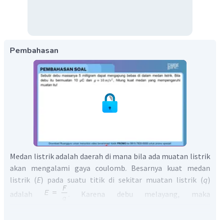
Pembahasan
Medan listrik adalah daerah di mana bila ada muatan listrik
akan mengalami gaya coulomb. Besarnya kuat medan
listrik (
E
) pada suatu titik di sekitar muatan listrik (
q
)
adalah
. Karena debu melayang, maka
besarnya
F
sama dengan gaya berat (
mg
) dari debu.