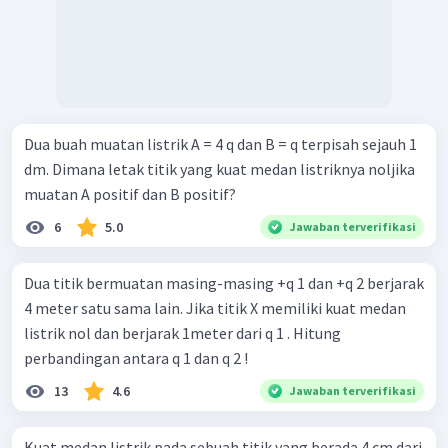
Dua buah muatan listrik A = 4 q dan B = q terpisah sejauh 1
dm. Dimana letak titik yang kuat medan listriknya noljika
muatan A positif dan B positif?
6
5.0
Jawaban terverifikasi
Dua titik bermuatan masing-masing +q 1 dan +q 2 berjarak
4 meter satu sama lain. Jika titik X memiliki kuat medan
listrik nol dan berjarak 1meter dari q 1 . Hitung
perbandingan antara q 1 dan q 2 !
13
4.6
Jawaban terverifikasi
Kuat medan listrik pada sebuah titik yang berada 4 cm dari