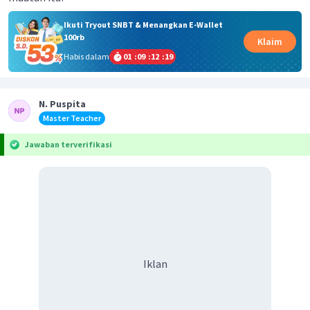
Ikuti Tryout SNBT & Menangkan E-Wallet
100rb
Klaim
Habis dalam
01
:
09
:
12
:
19
N. Puspita
Master Teacher
Jawaban terverifikasi
Iklan