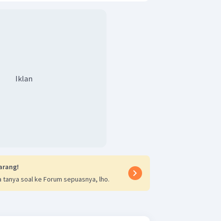
Iklan
arang!
 tanya soal ke Forum sepuasnya, lho.