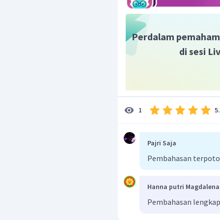
Perdalam pemaham
di sesi L
Jadi, jawaban yang tepat
5
1
Pajri Saja
Pembahasan terpoto
Hanna putri Magdalena
Pembahasan lengkap