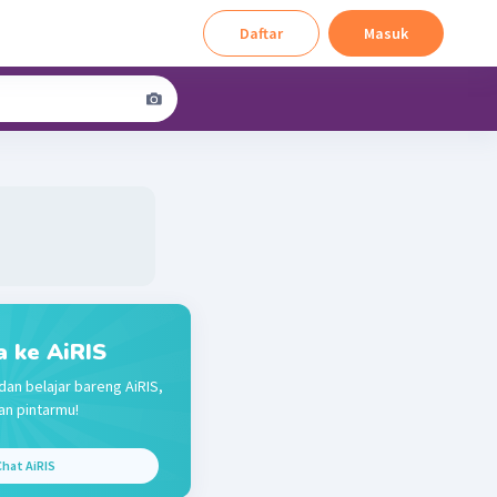
Daftar
Masuk
a ke AiRIS
dan belajar bareng AiRIS,
n pintarmu!
hat AiRIS