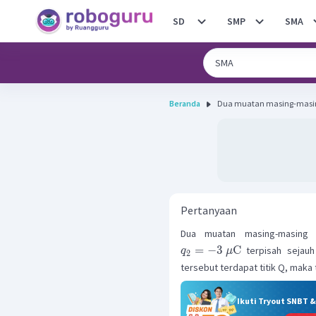
SD
SMP
SMA
Beranda
Dua muatan masing-masing
Pertanyaan
Dua muatan masing-masing
=
−
3
C
terpisah sejauh
q
μ
2
tersebut terdapat titik Q, maka t
Ikuti Tryout SNBT 