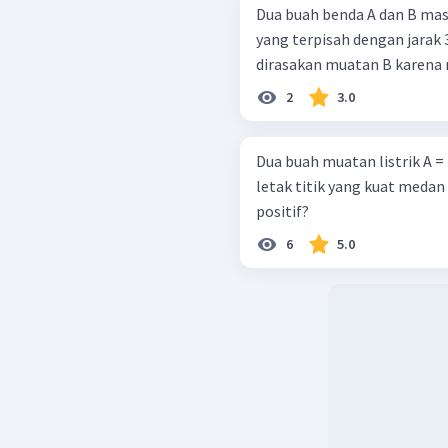
Dua buah benda A dan B ma
yang terpisah dengan jarak 
dirasakan muatan B karena mu
2
3.0
Dua buah muatan listrik A = 
letak titik yang kuat medan 
positif?
6
5.0