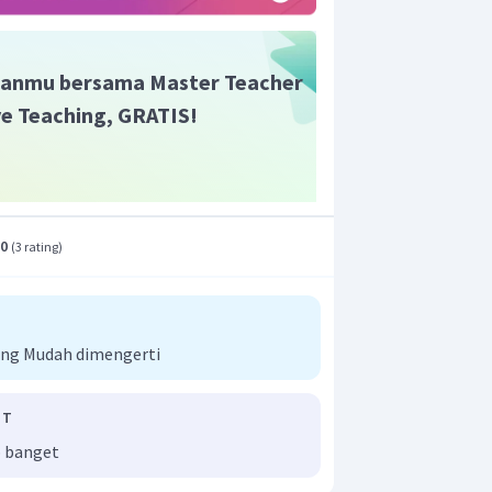
anmu bersama Master Teacher
ive Teaching, GRATIS!
 adalah
.
.0
(
3 rating
)
ng Mudah dimengerti
 T
 banget