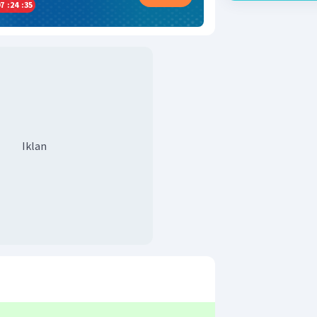
7
:
24
:
34
Iklan