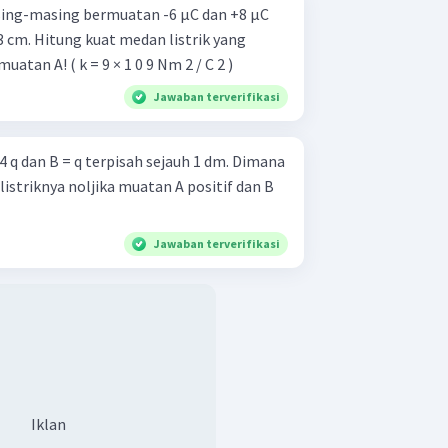
sing-masing bermuatan -6 µC dan +8 µC
3 cm. Hitung kuat medan listrik yang
atan A! ( k = 9 × 1 0 9 Nm 2 / C 2 )
Jawaban terverifikasi
4 q dan B = q terpisah sejauh 1 dm. Dimana
listriknya noljika muatan A positif dan B
Jawaban terverifikasi
Iklan