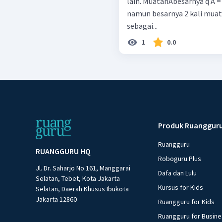
lain. MuatanAbesarnya q A 
namun besarnya 2 kali mua
sebagai...
1
0.0
Produk Ruanggur
Ruangguru
RUANGGURU HQ
Roboguru Plus
Jl. Dr. Saharjo No.161, Manggarai
Dafa dan Lulu
Selatan, Tebet, Kota Jakarta
Kursus for Kids
Selatan, Daerah Khusus Ibukota
Jakarta 12860
Ruangguru for Kids
Ruangguru for Busin