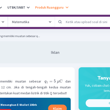
UTBK/SNBT
Produk Ruangguru
 memiliki muatan sebesar q...
Iklan
Tany
=
5
C
 memiliki muatan sebesar
dan
q
μ
1
Yuk, cobain chat 
 12 cm. Jika di tengah-tengah kedua muatan
tema
entukan kuat medan listrik di titik Q tersebut!
C
& Menangkan E-Wallet 100rb
Klaim