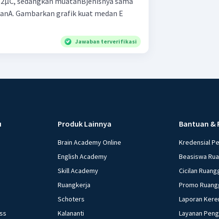
= 2μC, sedangkan muatanBjenisnya sama
tanA. Gambarkan grafik kuat medan E
Jawaban terverifikasi
u
Produk Lainnya
Bantuan & 
Brain Academy Online
Kredensial P
English Academy
Beasiswa Ru
Skill Academy
Cicilan Ruang
Ruangkerja
Promo Ruang
Schoters
Laporan Kere
ess
Kalananti
Layanan Pen