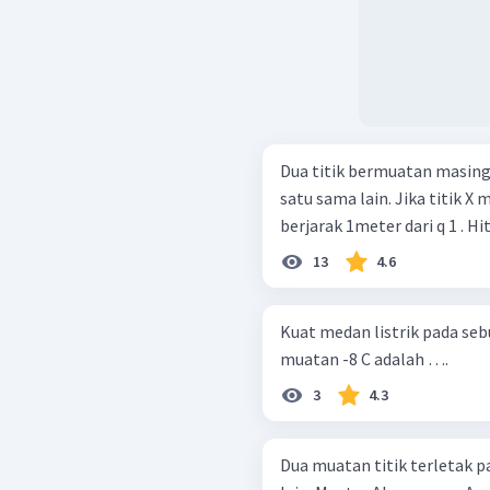
Dua titik bermuatan masing
satu sama lain. Jika titik X 
berjarak 1meter dari q 1 . H
13
4.6
Kuat medan listrik pada seb
muatan -8 C adalah ….
3
4.3
Dua muatan titik terletak p