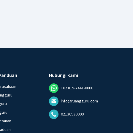
Panduan
Hubungi Kami
erusahaan
+62 815-7441-0000
angguru
info@ruangguru.com
guru
guru
02130930000
ntanan
gaduan