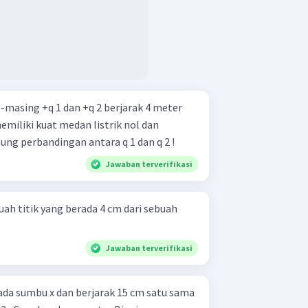
-masing +q 1 dan +q 2 berjarak 4 meter
memiliki kuat medan listrik nol dan
itung perbandingan antara q 1 dan q 2 !
Jawaban terverifikasi
uah titik yang berada 4 cm dari sebuah
Jawaban terverifikasi
ada sumbu x dan berjarak 15 cm satu sama