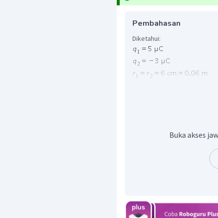
Pembahasan
Diketahui:
Ditanya:
E
Q
Jawab:
Buka akses jaw