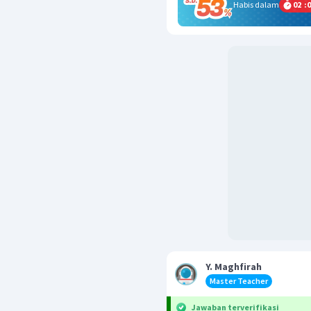
Habis dalam
02
:
0
Y. Maghfirah
Master Teacher
Jawaban terverifikasi