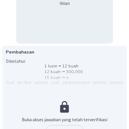
Iklan
Pembahasan
Diketahui:
Soal berikut adalah soal perbandingan senilai, karena
semakin banyak jilbab yang dibeli, semakin mahal harga
yang harus dibayar. Sehingga diperoleh:
Buka akses jawaban yang telah terverifikasi
Dengan demikian, harga yang harus dibayar Bu Nurma