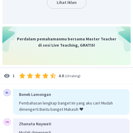
Lihat Iklan
adalah
.
Jadi, jawaban yang benar adalah D.
Perdalam pemahamanmu bersama Master Teacher
di sesi Live Teaching, GRATIS!
4.8
1
(
10 rating
)
Bonek Lamongan
Pembahasan lengkap banget Ini yang aku cari! Mudah
dimengerti Bantu banget Makasih ❤️
Zhanata Naywati
Mudah dimengerti