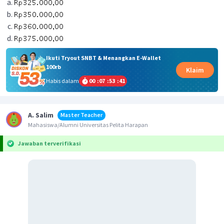
Ikuti Tryout SNBT & Menangkan E-Wallet
100rb
Klaim
Habis dalam
00
:
07
:
53
:
41
A. Salim
Master Teacher
Mahasiswa/Alumni Universitas Pelita Harapan
Jawaban terverifikasi