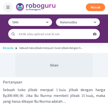
Masuk
Beranda
Sebuah toko jilbab menjual 1 lusin jilbab dengan h...
Iklan
Pertanyaan
Sebuah toko jilbab menjual
jilbab dengan harga
1
lusin
. Jika Bu Nurma membeli jilbab
, maka
Rp
300.000
,
00
15
buah
yang harus dibayar Bu Nurma adalah ....