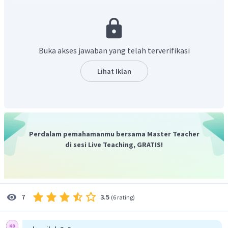
Dengan demikian jarak patok dengan pangkal tiang
bagian bawah adalah 9 m.
Buka akses jawaban yang telah terverifikasi
Lihat Iklan
Perdalam pemahamanmu bersama Master Teacher
di sesi Live Teaching, GRATIS!
3.5
7
(
6 rating
)