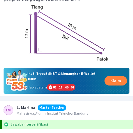
Ikuti Tryout SNBT & Menangkan E-Wallet
100rb
Klaim
Habis dalam
01
:
11
:
46
:
01
L. Marlina
Master Teacher
Mahasiswa/Alumni Institut Teknologi Bandung
Jawaban terverifikasi