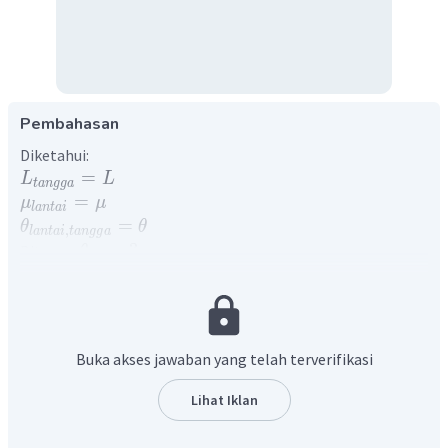
Pembahasan
Diketahui:
=
L
L
t
an
gg
a
=
μ
μ
l
an
t
ai
=
θ
θ
,
l
an
t
ai
t
an
gg
a
=
...
?
Ditanya:
θ
Penyelesaian:
Diagram gaya pada sistem batang ditunjukkan sebagai
berikut.
Buka akses jawaban yang telah terverifikasi
Lihat Iklan