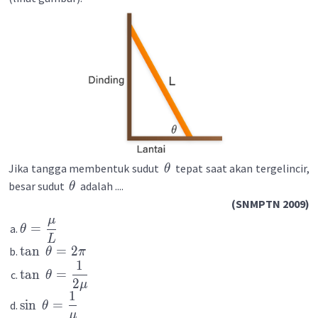
Jika tangga membentuk sudut
tepat saat akan tergelincir,
θ
besar sudut
adalah ....
θ
(SNMPTN 2009)
μ
=
θ
L
tan
=
2
θ
π
1
tan
=
θ
2
μ
1
sin
=
θ
μ