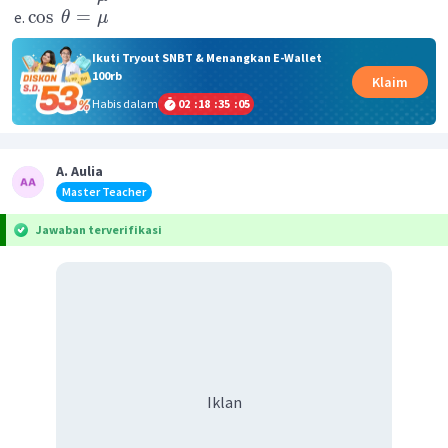
cos
=
θ
μ
Ikuti Tryout SNBT & Menangkan E-Wallet
100rb
Klaim
Habis dalam
02
:
18
:
35
:
04
A. Aulia
Master Teacher
Jawaban terverifikasi
Iklan