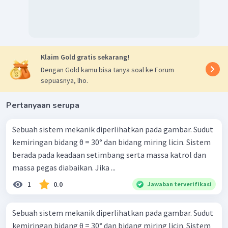
w
tan
=
...
(
3
)
θ
2
N
A
Selesaikan persamaan (1), (2), dan (3) di atas maka
diperoleh hasil berikut ini.
w
tan
=
θ
Klaim Gold gratis sekarang!
2
N
A
N
Dengan Gold kamu bisa tanya soal ke Forum
B
tan
=
θ
sepuasnya, lho.
2
(
×
)
μ
N
B
1
tan
=
.
θ
2
Pertanyaan serupa
μ
1
tan
=
Dengan demikian, besar sudut
adalah
.
θ
θ
2
μ
Sebuah sistem mekanik diperlihatkan pada gambar. Sudut
Oleh karena itu, jawaban yang benar adalah C.
kemiringan bidang θ = 30° dan bidang miring licin. Sistem
berada pada keadaan setimbang serta massa katrol dan
massa pegas diabaikan. Jika ...
1
0.0
Jawaban terverifikasi
Sebuah sistem mekanik diperlihatkan pada gambar. Sudut
kemiringan bidang θ = 30° dan bidang miring licin. Sistem