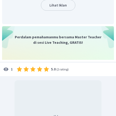
Lihat Iklan
Jadi, tinggi tembok adalah
.
Oleh karena itu, jawaban yang benar adalah B.
Perdalam pemahamanmu bersama Master Teacher
di sesi Live Teaching, GRATIS!
5.0
1
(
2 rating
)