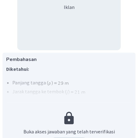
Iklan
Pembahasan
Diketahui:
Panjang tangga
Jarak tangga ke tembok
Ditanya:
Tinggi tembok
?
Jawab:
Gunakan tripel pythagoras
Buka akses jawaban yang telah terverifikasi