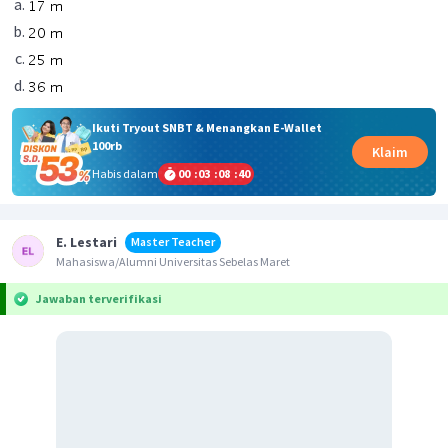
Ikuti Tryout SNBT & Menangkan E-Wallet
100rb
Klaim
Habis dalam
00
:
03
:
08
:
39
E. Lestari
Master Teacher
Mahasiswa/Alumni Universitas Sebelas Maret
Jawaban terverifikasi