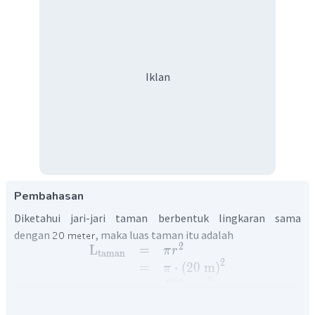
Iklan
Pembahasan
Diketahui jari-jari taman berbentuk lingkaran sama
dengan
, maka luas taman itu adalah
2
L
=
π
r
taman
2
=
⋅
(
20
m
)
π
2
=
400
m
π
Kemudian diketahui ukuran kolam di dalam taman