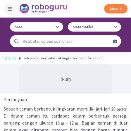
Masuk
Beranda
Sebuah taman berbentuk lingkaran memiliki jari-jar...
Iklan
Pertanyaan
Sebuah taman berbentuk lingkaran memiliki jari-jari
.
20
meter
Di dalam taman itu terdapat kolam berbentuk persegi
panjang dengan ukuran
. Bagian taman di luar
16
m
×
12
m
kolam akan ditanami rumput hias dengan harga rumput