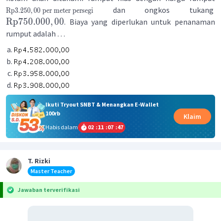
dan ongkos tukang
Rp
3.250
,
00
per
meter
persegi
Rp
750.000
,
00
. Biaya yang diperlukan untuk penanaman
rumput adalah
…
Ikuti Tryout SNBT & Menangkan E-Wallet
100rb
Klaim
Habis dalam
02
:
11
:
07
:
47
T. Rizki
Master Teacher
Jawaban terverifikasi