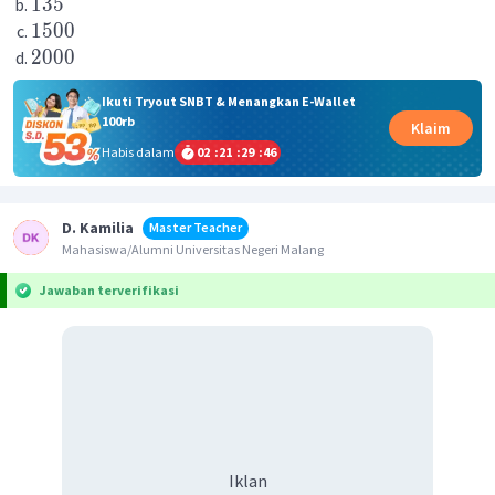
135
1500
2000
Ikuti Tryout SNBT & Menangkan E-Wallet
100rb
Klaim
Habis dalam
02
:
21
:
29
:
46
D. Kamilia
Master Teacher
Mahasiswa/Alumni Universitas Negeri Malang
Jawaban terverifikasi
Iklan