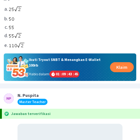
Ikuti Tryout SNBT & Menangkan E-Wallet
100rb
Klaim
Habis dalam
01
:
09
:
43
:
45
N. Puspita
Master Teacher
Jawaban terverifikasi