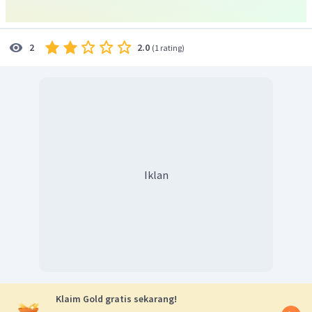
tersebut adalah
.
Jadi, jawaban yang tepat adalah D.
2.0
2
(
1 rating
)
Iklan
Klaim Gold gratis sekarang!