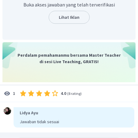
perbandingan medan gravitasi pada dua planet adalah:
Buka akses jawaban yang telah terverifikasi
2
r
g
m
=
p
p
b
2
g
r
m
b
b
p
2
Lihat Iklan
5
r
m
=
b
b
2
(
3
)
m
r
b
b
5
=
9
Oleh karena itu jawaban yang sesuai adalah E.
Perdalam pemahamanmu bersama Master Teacher
di sesi Live Teaching, GRATIS!
4.0
1
(
8 rating
)
Lidya Ayu
Jawaban tidak sesuai