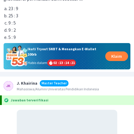
23 : 9
25 : 3
9 : 5
9 : 2
5 : 9
Ikuti Tryout SNBT & Menangkan E-Wallet
100rb
Klaim
Habis dalam
02
:
13
:
14
:
21
J. Khairina
Master Teacher
Mahasiswa/Alumni Universitas Pendidikan Indonesia
Jawaban terverifikasi