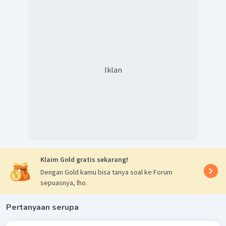
Iklan
Klaim Gold gratis sekarang!
Dengan Gold kamu bisa tanya soal ke Forum
sepuasnya, lho.
Pertanyaan serupa