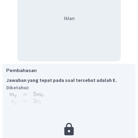
Iklan
Pembahasan
Jawaban yang tepat pada soal tersebut adalah E.
Diketahui:
=
5
m
m
p
b
=
3
r
r
p
b
:
Ditanya:
g
g
p
b
Jawab:
Kuat medan gravitasi berbanding lurus dengan massa dan
berbanding terbalik dengan kuadrat jaraknya, Sehingga