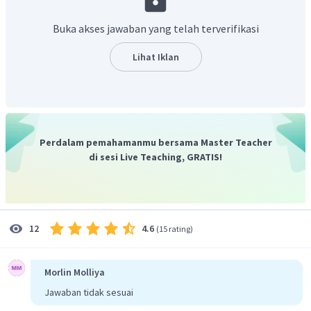
1
+
2
c
0
,
8
+
0
,
4
c
c
=
Buka akses jawaban yang telah terverifikasi
v
2
(
0
,
8
)
(
0
,
4
)
c
c
1
+
2
c
Lihat Iklan
=
0
,
91
v
c
2
Dengan demikian, jawaban yang tepat adalah A.
Perdalam pemahamanmu bersama Master Teacher
di sesi Live Teaching, GRATIS!
4.6
12
(
15 rating
)
Morlin Molliya
Jawaban tidak sesuai