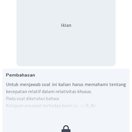
Iklan
Pembahasan
Untuk menjawab soal ini kalian harus memahami tentang
kecepatan relatif dalam relativitas khusus.
Pada soal diketahui bahwa
Kelajuan pesawat terhadap bumi:
=
0
,
8
v
c
1
Kelajuan partikel terhadap pesawat:
=
0
,
4
v
c
21
Kelajuan peluru terhadap bumi dapat diketahui dengan
+
v
v
1
12
=
v
2
v
v
1
12