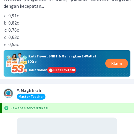
dengan kecepatan...
0,91c
0,82c
0,76c
0,63c
0,55c
Ikuti Tryout SNBT & Menangkan E-Wallet
100rb
Klaim
Habis dalam
01
:
21
:
53
:
38
Y. Maghfirah
Master Teacher
Jawaban terverifikasi