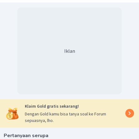
Iklan
v
l
=
p
R
x
v
5
m
/
s
50
m
=
5
,
6
m
/
s
x
=
56
meter
x
jadi, jarak yang ditempuh oleh perahu tersebut adalah
56 meter. Oleh karena itu, pilihan jawaban yang tepat
adalah B.
Klaim Gold gratis sekarang!
Dengan Gold kamu bisa tanya soal ke Forum
sepuasnya, lho.
Pertanyaan serupa