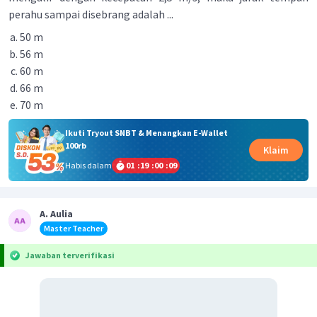
perahu sampai disebrang adalah ...
50 m
56 m
60 m
66 m
70 m
Ikuti Tryout SNBT & Menangkan E-Wallet
100rb
Klaim
Habis dalam
01
:
19
:
00
:
09
A. Aulia
Master Teacher
Jawaban terverifikasi