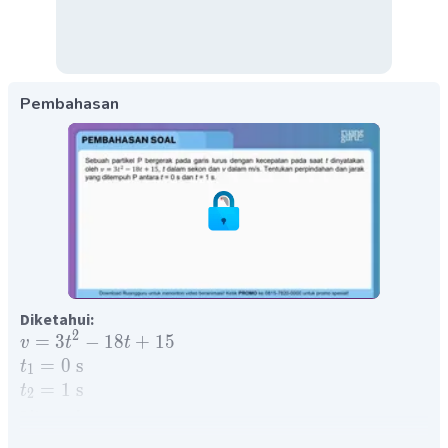
Pembahasan
Diketahui:
2
=
3
−
18
+
15
v
t
t
=
0
s
t
1
=
1
s
t
2
Ditanyakan:
s
(perpindahan) dan
x
(jarak)