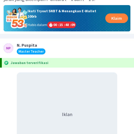
Ikuti Tryout SNBT & Menangkan E-Wallet
100rb
Klaim
Habis dalam
00
:
15
:
48
:
09
N. Puspita
Master Teacher
Jawaban terverifikasi
Iklan