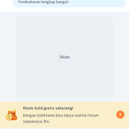
Pembahasan lengkap banget
tersebut tidak mengalami pembelokan arah, jadi
perpindahan sama dengan jarak yang ditempuh.
2. Mencari besar perpindahan benda:
Iklan
(3). Mencari jarak tempuh:
Klaim Gold gratis sekarang!
=
s
x
Dengan Gold kamu bisa tanya soal ke Forum
7
=
x
sepuasnya, lho.
=
7
m
x