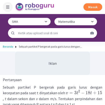
Masuk
Beranda
Sebuah partikel P bergerak pada garis lurus dengan...
Iklan
Pertanyaan
Sebuah partikel P bergerak pada garis lurus dengan
2
=
3
−
18
+
15
kecepatan pada saat t dinyatakan oleh
v
t
t
,
t
dalam sekon dan
v
dalam m/s. Tentukan perpindahan dan
jarak yang ditempuh P antara
t
= 0 dan
t
= 1 s!