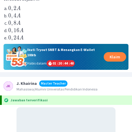
0
,
2
A
0
,
4
A
0
,
8
A
0
,
16
A
0
,
24
A
Ikuti Tryout SNBT & Menangkan E-Wallet
100rb
Klaim
Habis dalam
01
:
20
:
44
:
48
J. Khairina
Master Teacher
Mahasiswa/Alumni Universitas Pendidikan Indonesia
Jawaban terverifikasi