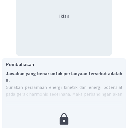
Iklan
Pembahasan
Jawaban yang benar untuk pertanyaan tersebut adalah
B.
Gunakan persamaan energi kinetik dan energi potensial
pada gerak harmonis sederhana. Maka perbandingan akan
menjadi:
1
2
2
(
−
)
k
A
y
2
E
=
k
1
E
p
2
k
y
2