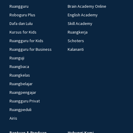
Ruangguru
Brain Academy Online
Roboguru Plus
English Academy
Dafa dan Lulu
Skill Academy
Kursus for Kids
Ruangkerja
Ruangguru for Kids
Schoters
Ruangguru for Business
Kalananti
Ruanguji
Ruangbaca
Ruangkelas
Ruangbelajar
Ruangpengajar
Ruangguru Privat
Ruangpeduli
Airis
Bantuan & Panduan
Hubungi Kami