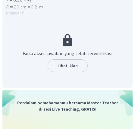
Ditanya :
f
Jawab :
Partikel yang bergerak melingkar beraturan memiliki kecepatan
tertentu. Sehingga frekuensi partikel adalah :
Buka akses jawaban yang telah terverifikasi
Lihat Iklan
Perdalam pemahamanmu bersama Master Teacher
di sesi Live Teaching, GRATIS!
Dengan demikian, frekuensi partikel adalah 5 Hz.
Jadi, jawaban yang tepat adalah D.