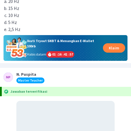
20 Hz
15 Hz
10 Hz
5 Hz
2,5 Hz
Ikuti Tryout SNBT & Menangkan E-Wallet
100rb
Klaim
Habis dalam
01
:
16
:
41
:
57
N. Puspita
Master Teacher
Jawaban terverifikasi