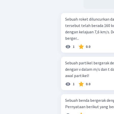
Sebuah roket diluncurkan da
tersebut telah berada 160 
dengan kelajuan 7,6 km/s.
berger...
1
0.0
Sebuah partikel bergerak den
dengan v dalam m/s dan t d
awal partikel!
1
0.0
Sebuah benda bergerak deng
Pernyataan berikut yang bena