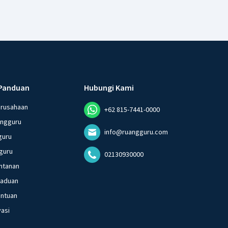
Panduan
Hubungi Kami
erusahaan
+62 815-7441-0000
angguru
info@ruangguru.com
guru
guru
02130930000
ntanan
gaduan
entuan
vasi