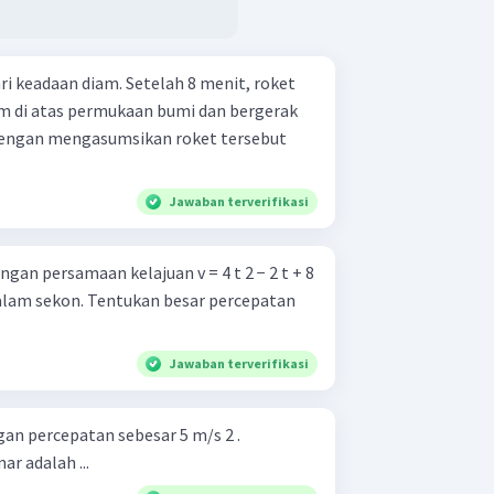
ri keadaan diam. Setelah 8 menit, roket
km di atas permukaan bumi dan bergerak
 Dengan mengasumsikan roket tersebut
Jawaban terverifikasi
gan persamaan kelajuan v = 4 t 2 − 2 t + 8
alam sekon. Tentukan besar percepatan
Jawaban terverifikasi
an percepatan sebesar 5 m/s 2 .
r adalah ...