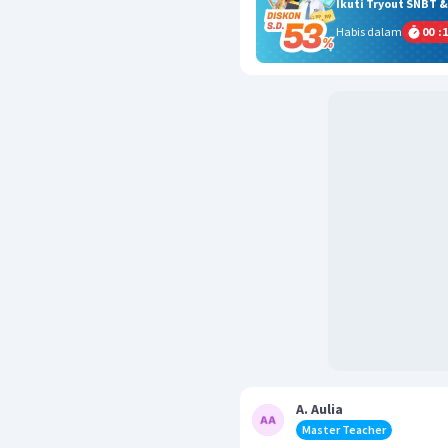
Ikuti Tryout SNBT 
Habis dalam
00
:
1
A. Aulia
Master Teacher