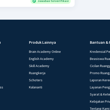
Jawaban terverifikasi
u
Produk Lainnya
Bantuan & 
Brain Academy Online
Kredensial P
English Academy
Beasiswa Ru
Skill Academy
Cicilan Ruang
Ruangkerja
Promo Ruang
Schoters
Laporan Kere
ess
Kalananti
Layanan Pen
Syarat & Ket
Kebijakan Pri
Tentang Kami