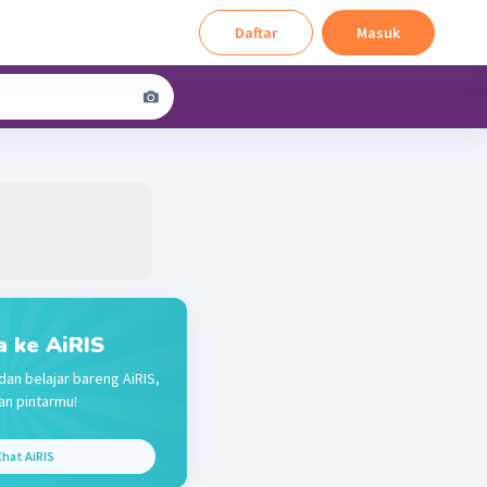
Daftar
Masuk
a ke AiRIS
dan belajar bareng AiRIS,
n pintarmu!
hat AiRIS