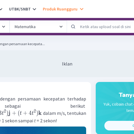
UTBK/SNBT
Produk Ruangguru
dengan persamaan kecepata...
Iklan
Tany
 dengan persamaan kecepatan terhadap
Yuk, cobain chat 
bagai berikut
tema
2
2
j
k
3
)
+
(
+
4
)
dalam m/s, tentukan
t
t
t
= 1 sekon sampai
t
= 2 sekon!
C