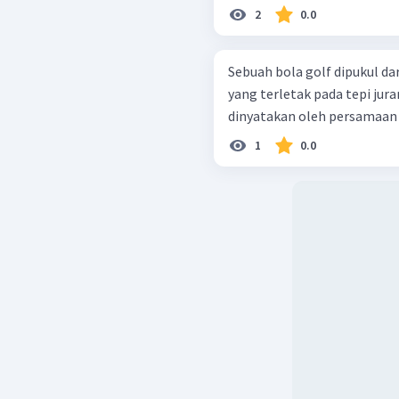
2
0.0
Sebuah bola golf dipukul da
yang terletak pada tepi jur
dinyatakan oleh persamaan beri
1
0.0