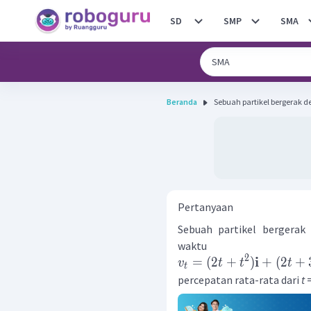
SD
SMP
SMA
Beranda
Sebuah partikel bergerak 
Pertanyaan
Sebuah partikel bergerak
waktu se
2
i
=
(
2
+
)
+
(
2
+
v
t
t
t
t
percepatan rata-rata dari
t