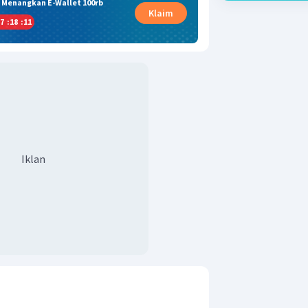
& Menangkan E-Wallet 100rb
Klaim
7
:
18
:
10
Iklan