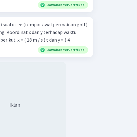
Jawaban terverifikasi
ri suatu tee (tempat awal permainan golf)
ang. Koordinat x dan y terhadap waktu
kut: x = ( 18 m / s ) t dan y = ( 4 ...
Jawaban terverifikasi
Iklan