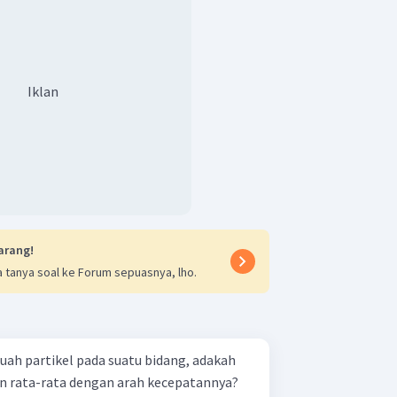
Iklan
arang!
 tanya soal ke Forum sepuasnya, lho.
ah partikel pada suatu bidang, adakah
n rata-rata dengan arah kecepatannya?