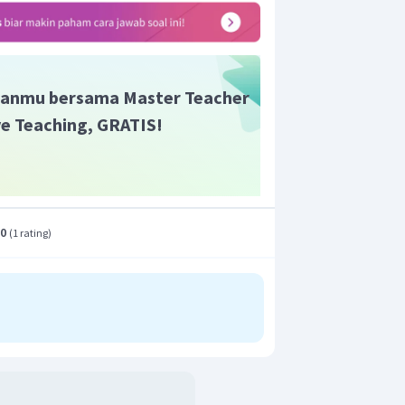
ata
anmu bersama Master Teacher
ive Teaching, GRATIS!
r percepatan rata-rata adalah 17,7
.0
(
1 rating
)