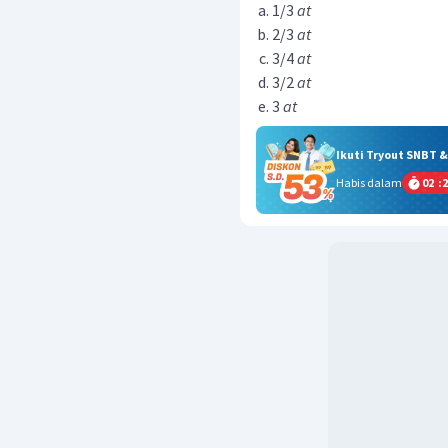
1/3
at
2/3
at
3/4
at
3/2
at
3
at
Ikuti Tryout SNBT 
Habis dalam
02
:
2