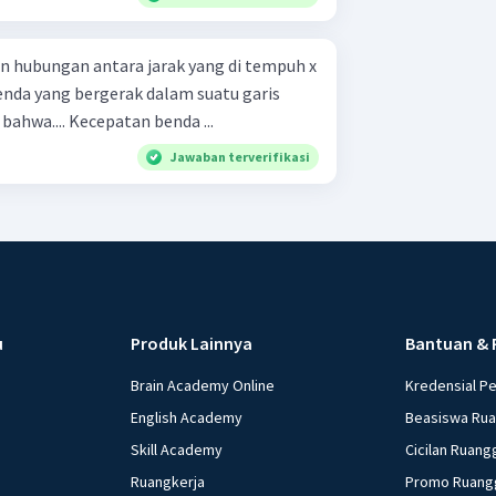
n hubungan antara jarak yang di tempuh x
enda yang bergerak dalam suatu garis
lurus. Dari grafik itu terlihat bahwa.... Kecepatan benda ...
Jawaban terverifikasi
u
Produk Lainnya
Bantuan & 
Brain Academy Online
Kredensial P
English Academy
Beasiswa Ru
Skill Academy
Cicilan Ruang
Ruangkerja
Promo Ruang