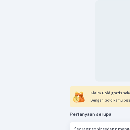
=
⋅
−
⋅
s
v
t
1
0
2
1
2
=
−
⋅
⋅
a
t
a
2
1
2
=
a
t
2
Kecepatan rata rata
∑
s
=
v
△
t
+
+
s
s
s
=
1
2
3
+
+
t
t
t
1
2
3
1
2
2
2
1
+
a
t
a
t
a
t
2
2
=
3
t
2
=
a
t
3
Oleh karena itu, jawaba
Klaim Gold gratis sek
Dengan Gold kamu bisa
Pertanyaan serupa
Seorang sopir sedang meng