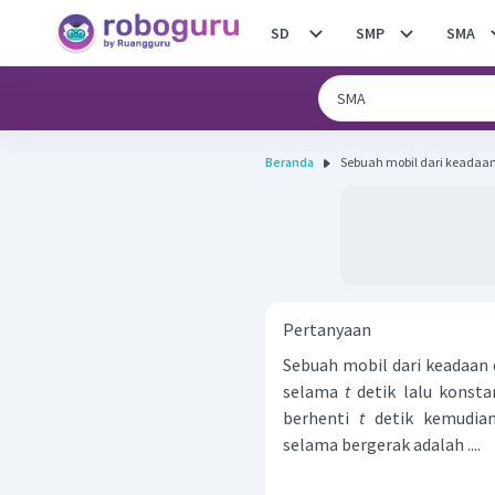
SD
SMP
SMA
Beranda
Sebuah mobil dari keadaan 
Pertanyaan
Sebuah mobil dari keadaan
selama
t
detik lalu konst
berhenti
t
detik kemudian
selama bergerak adalah ....