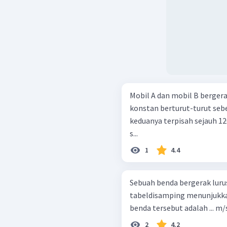
Mobil A dan mobil B berger
konstan berturut-turut sebes
keduanya terpisah sejauh 120
s...
1
4.4
Sebuah benda bergerak luru
tabeldisamping menunjukkan
2
4.2