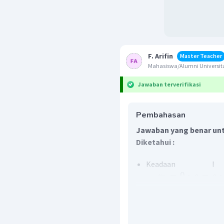
F. Arifin
Master Teacher
Mahasiswa/Alumni Universita
Jawaban terverifikasi
Pembahasan
Jawaban yang benar unt
Diketahui :
Keadaan I 
→
=
0
;
=
;
v
a
a
0
→
Keadaan II (GLB)
v
Keadaan Ill
→
=
;
=
v
v
a
0
,
3