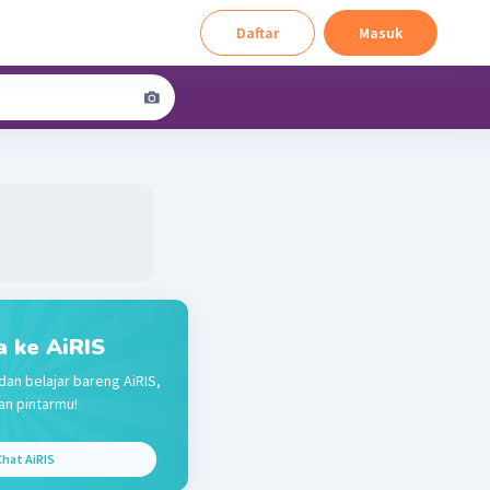
Daftar
Masuk
a ke AiRIS
dan belajar bareng AiRIS,
n pintarmu!
hat AiRIS