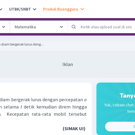
UTBK/SNBT
Produk Ruangguru
diam bergerak lurus deng...
Iklan
Tany
 diam bergerak lurus dengan percepatan
a
Yuk, cobain chat 
an selama
t
detik kemudian direm hingga
tema
. Kecepatan rata-rata mobil tersebut
C
(SIMAK UI)