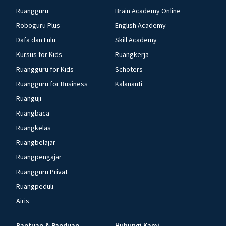
Ruangguru
Brain Academy Online
Roboguru Plus
English Academy
Dafa dan Lulu
Skill Academy
Kursus for Kids
Ruangkerja
Ruangguru for Kids
Schoters
Ruangguru for Business
Kalananti
Ruanguji
Ruangbaca
Ruangkelas
Ruangbelajar
Ruangpengajar
Ruangguru Privat
Ruangpeduli
Airis
Bantuan & Panduan
Hubungi Kami