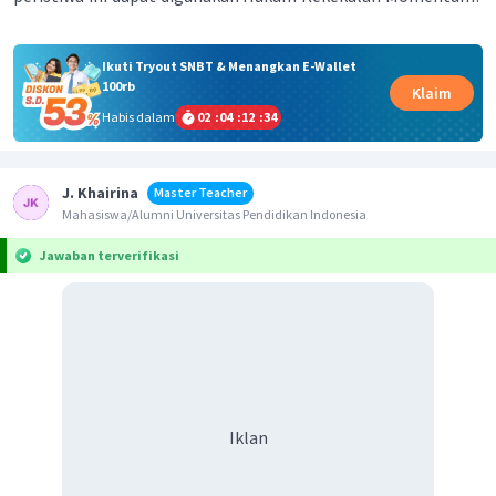
Ikuti Tryout SNBT & Menangkan E-Wallet
100rb
Klaim
Habis dalam
02
:
04
:
12
:
34
J. Khairina
Master Teacher
Mahasiswa/Alumni Universitas Pendidikan Indonesia
Jawaban terverifikasi
Iklan