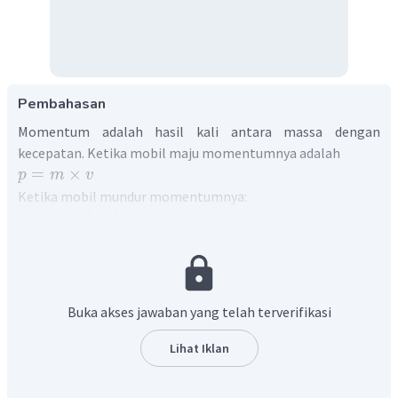
Pembahasan
Momentum adalah hasil kali antara massa dengan
kecepatan. Ketika mobil maju momentumnya adalah
=
×
p
m
v
Ketika mobil mundur momentumnya:
=
×
(
−
)
p
m
v
Maka, dari persamaan diatas berlaku hukum kekekalan
momentum karena momentumnya sama hanya arah
geraknya yang berbeda.
Buka akses jawaban yang telah terverifikasi
Lihat Iklan