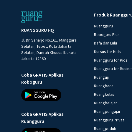
Produk Ruanggur
Ruangguru
RUANGGURU HQ
Roboguru Plus
Jl. Dr. Saharjo No.161, Manggarai
Dafa dan Lulu
Selatan, Tebet, Kota Jakarta
Kursus for Kids
Selatan, Daerah Khusus Ibukota
Jakarta 12860
Ruangguru for Kids
Ruangguru for Busin
Coba GRATIS Aplikasi
Ruanguji
Roboguru
Ruangbaca
Ruangkelas
Ruangbelajar
Ruangpengajar
Coba GRATIS Aplikasi
Ruangguru Privat
Ruangguru
Ruangpeduli