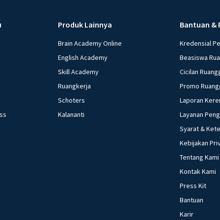
u
Produk Lainnya
Bantuan & 
Brain Academy Online
Kredensial P
English Academy
Beasiswa Ru
Skill Academy
Cicilan Ruang
Ruangkerja
Promo Ruang
Schoters
Laporan Kere
ess
Kalananti
Layanan Pen
Syarat & Ket
Kebijakan Pri
Tentang Kami
Kontak Kami
Press Kit
Bantuan
Karir