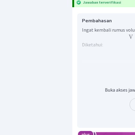
Jawaban terverifikasi
Pembahasan
Ingat kembali rumus volu
V
Diketahui:
Sehingga, diperoleh perhi
V
V
Buka akses jaw
Kolam diisi air sampai k
dalam kolam yaitu:
2
×
V
3