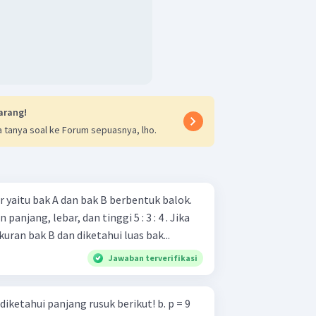
arang!
 tanya soal ke Forum sepuasnya, lho.
 yaitu bak A dan bak B berbentuk balok.
anjang, lebar, dan tinggi 5 : 3 : 4 . Jika
kuran bak B dan diketahui luas bak...
Jawaban terverifikasi
tahui panjang rusuk berikut! b. p = 9