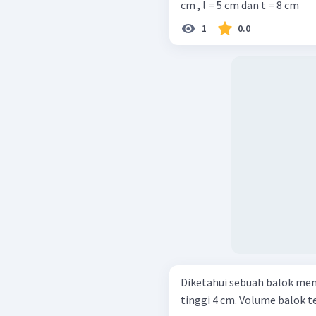
cm , l = 5 cm dan t = 8 cm
1
0.0
Diketahui sebuah balok memi
tinggi 4 cm. Volume balok t