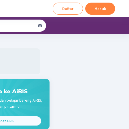
Daftar
Masuk
a ke AiRIS
dan belajar bareng AiRIS,
n pintarmu!
hat AiRIS