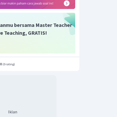
3
32
m
lam itu adalah
.
anmu bersama Master Teacher
ive Teaching, GRATIS!
.0
(
0 rating
)
Iklan