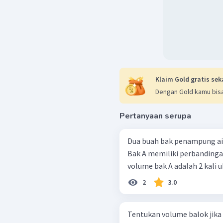
Klaim Gold gratis sek
Dengan Gold kamu bisa
Pertanyaan serupa
Dua buah bak penampung air
Bak A memiliki perbandingan p
volume bak A adalah 2 kali u
2
3.0
Tentukan volume balok jika dike