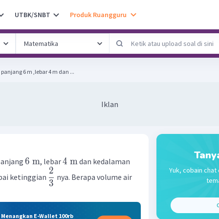
UTBK/SNBT
Produk Ruangguru
njang 6 m ,lebar 4 m dan ...
Iklan
Tany
6
m
4
m
panjang
, lebar
dan kedalaman
2
Yuk, cobain chat 
mpai ketinggian
nya. Berapa volume air
tema
3
C
& Menangkan E-Wallet 100rb