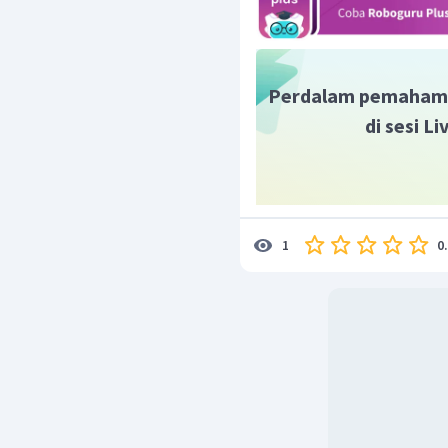
Jadi, volume air dalam ko
Perdalam pemaham
di sesi L
0
1