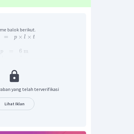
me balok berikut.
=
×
×
p
l
t
=
6
m
p
l
=
4
m
t
=
2
m
tungan berikut ini.
=
6
×
4
×
2
3
=
48
m
aban yang telah terverifikasi
etinggian
nya sehingga volume air
Lihat Iklan
2
=
×
48
kolam
3
3
=
32
m