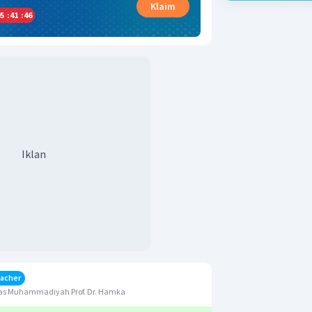
Klaim
5
:
41
:
45
Iklan
acher
as Muhammadiyah Prof. Dr. Hamka