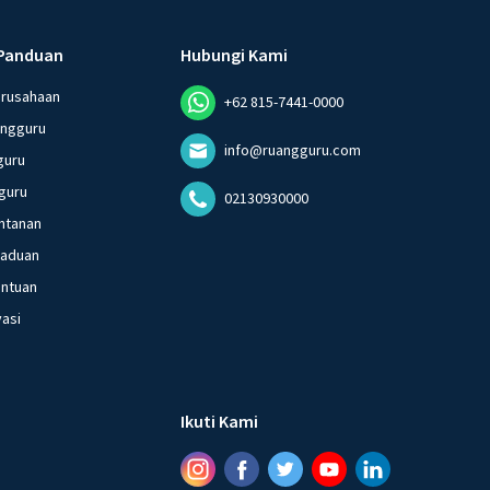
Panduan
Hubungi Kami
erusahaan
+62 815-7441-0000
angguru
info@ruangguru.com
guru
guru
02130930000
ntanan
gaduan
entuan
vasi
Ikuti Kami