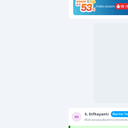
Habis dalam
01
:
0
S. Difhayanti
Master Te
Mahasiswa/Alumni Universit