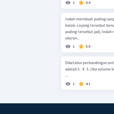
1
0.0
Indah membuat puding uang
balok. Loyang tersebut beru
puding tersebut jadi, Indah
ukuran...
1
5.0
Diketahui perbandingan anta
adalah 5 : 4 : 3. Jika volume
....
1
4.1