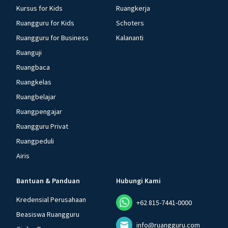
Kursus for Kids
Ruangkerja
Ruangguru for Kids
Schoters
Ruangguru for Business
Kalananti
Ruanguji
Ruangbaca
Ruangkelas
Ruangbelajar
Ruangpengajar
Ruangguru Privat
Ruangpeduli
Airis
Bantuan & Panduan
Hubungi Kami
Kredensial Perusahaan
+62 815-7441-0000
Beasiswa Ruangguru
info@ruangguru.com