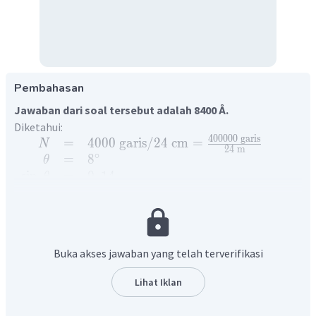
Pembahasan
Jawaban dari soal tersebut adalah 8400 Å.
Diketahui:
400000
garis
=
4000
garis
/24
cm
=
N
24
m
∘
=
8
θ
sin
=
0
,
14
θ
Ditanya: Panjang gelombang cahaya (
)?
λ
Penyelesaian:
Kisi difraksi merupakan alat yang digunakan untuk
mengukur panjang gelombang yang terdiri atas banyak
Buka akses jawaban yang telah terverifikasi
celah sempit dengan jarak sama pada permukaan datar.
Persamaan difraksi dirumuskan sebagai berikut:
Lihat Iklan
sin
=
d
θ
nλ
1
∘
sin
8
=
1
λ