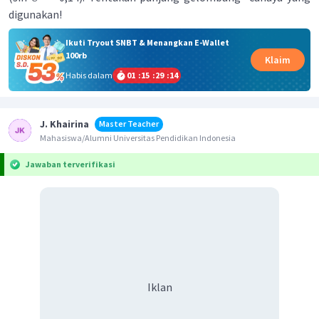
digunakan!
Ikuti Tryout SNBT & Menangkan E-Wallet
100rb
Klaim
Habis dalam
01
:
15
:
29
:
14
J. Khairina
Master Teacher
Mahasiswa/Alumni Universitas Pendidikan Indonesia
Jawaban terverifikasi
Iklan