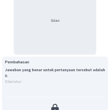
Iklan
Pembahasan
Jawaban yang benar untuk pertanyaan tersebut adalah
B.
Diketahui :
N
= 500 garis/cm
L
= 2 m
m
= 1
-2
p
= 4,8 cm = 4,8 x 10
m