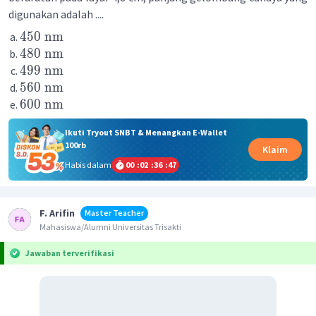
digunakan adalah ....
450
nm
480
nm
499
nm
560
nm
600
nm
Ikuti Tryout SNBT & Menangkan E-Wallet
100rb
Klaim
Habis dalam
00
:
02
:
36
:
47
F. Arifin
Master Teacher
Mahasiswa/Alumni Universitas Trisakti
Jawaban terverifikasi