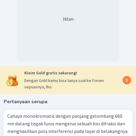
2
−
2
−
5
4
,
8
×
1
0
(
2
×
1
0
)
=
λ
2
−
7
=
4
,
8
×
1
0
m
λ
Iklan
−
7
9
=
4
,
8
×
1
0
×
1
0
nm
λ
=
480
nm
λ
Jadi, jawaban yang tepat adalah B.
Klaim Gold gratis sekarang!
Dengan Gold kamu bisa tanya soal ke Forum
sepuasnya, lho.
Pertanyaan serupa
Cahaya monokromatis dengan panjang gelombang 660
nm datang tegak lurus mengenai sebuah kisi difraksi dan
menghasilkan pola interferensi pada layar di belakangnya.