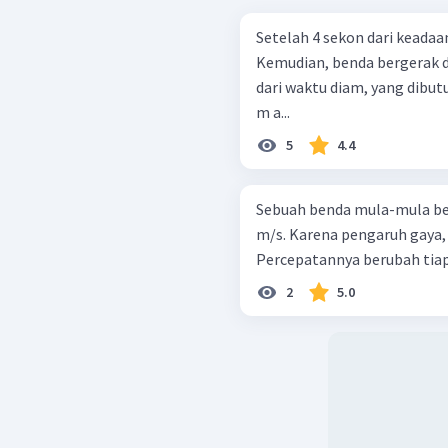
Setelah 4 sekon dari keadaa
Kemudian, benda bergerak 
dari waktu diam, yang dibut
m a...
5
4.4
Sebuah benda mula-mula be
m/s. Karena pengaruh gaya,
Percepatannya berubah tiap s
2
5.0