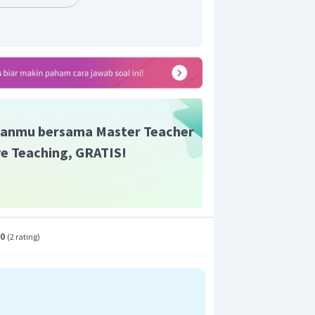
2
patan kelereng adalah 0,95 m/s
.
n yang tepat adalah D.
anmu bersama Master Teacher
ive Teaching, GRATIS!
.0
(
2 rating
)