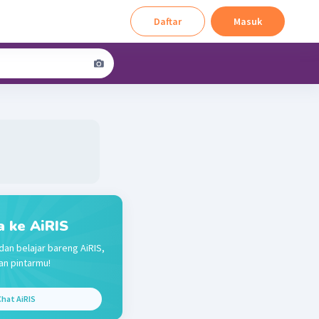
Daftar
Masuk
a ke AiRIS
dan belajar bareng AiRIS,
n pintarmu!
hat AiRIS