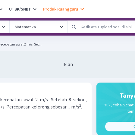
UTBK/SNBT
Produk Ruangguru
ecepatan awal 2 m/s. Set...
Iklan
Tany
kecepatan awal 2 m/s. Setelah 8 sekon,
Yuk, cobain chat 
2
s. Percepatan kelereng sebesar ... m/s
.
tema
C