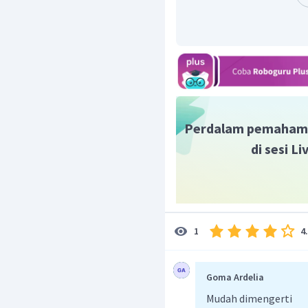
2
=
0
,
95
m
/
s
a
Dengan demikian, perce
Oleh karena itu, jawaba
Perdalam pemaham
di sesi L
4
1
Goma Ardelia
Mudah dimengerti