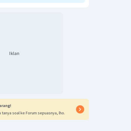
Iklan
arang!
 tanya soal ke Forum sepuasnya, lho.