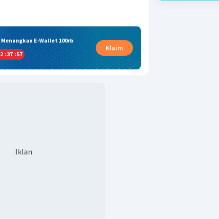
& Menangkan E-Wallet 100rb
Klaim
2
:
37
:
56
Iklan