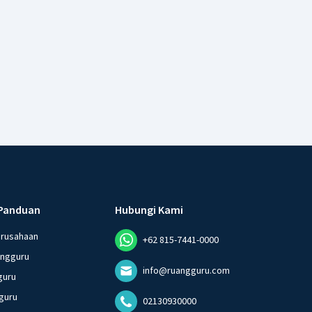
Panduan
Hubungi Kami
erusahaan
+62 815-7441-0000
angguru
info@ruangguru.com
guru
guru
02130930000