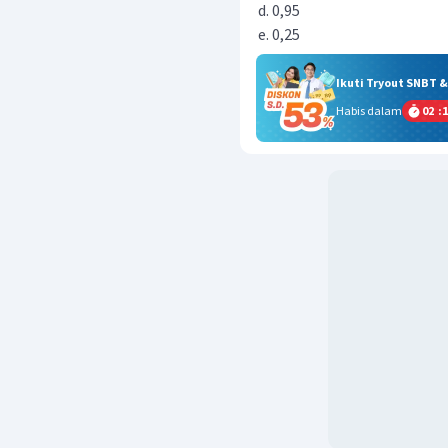
0,95
0,25
Ikuti Tryout SNBT 
Habis dalam
02
:
1