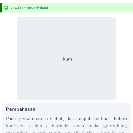
Jawaban terverifikasi
Iklan
Pembahasan
Pada persamaan tersebut, kita dapat melihat bahwa
koefisien
x
dan
t
berbeda tanda maka gelombang
merambat ke arah sumbu positif. Ketika
t
bernilai nol,