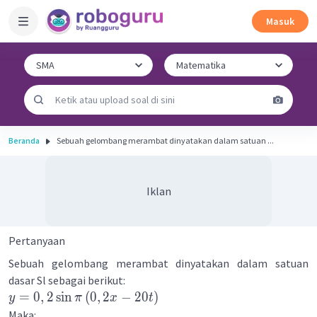
Masuk
Beranda
Sebuah gelombang merambat dinyatakan dalam satuan ...
Iklan
Pertanyaan
Sebuah gelombang merambat dinyatakan dalam satuan
dasar Sl sebagai berikut:
=
0
,
2
sin
(
0
,
2
−
20
)
y
π
x
t
Maka: