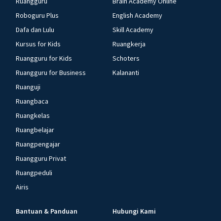
Ruangguru
Brain Academy Online
Roboguru Plus
English Academy
Dafa dan Lulu
Skill Academy
Kursus for Kids
Ruangkerja
Ruangguru for Kids
Schoters
Ruangguru for Business
Kalananti
Ruanguji
Ruangbaca
Ruangkelas
Ruangbelajar
Ruangpengajar
Ruangguru Privat
Ruangpeduli
Airis
Bantuan & Panduan
Hubungi Kami