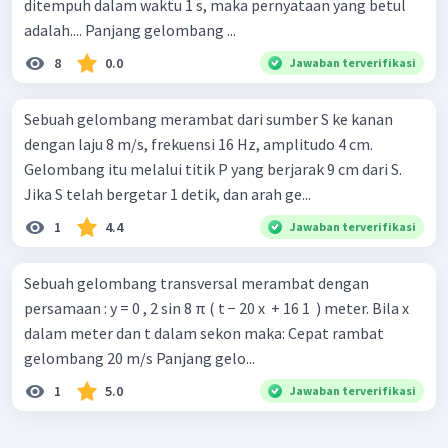
ditempuh dalam waktu 1 s, maka pernyataan yang betul
adalah.... Panjang gelombang ...
8
0.0
Jawaban terverifikasi
Sebuah gelombang merambat dari sumber S ke kanan
dengan laju 8 m/s, frekuensi 16 Hz, amplitudo 4 cm.
Gelombang itu melalui titik P yang berjarak 9 cm dari S.
Jika S telah bergetar 1 detik, dan arah ge...
1
4.4
Jawaban terverifikasi
Sebuah gelombang transversal merambat dengan
persamaan : y = 0 , 2 sin 8 π ( t − 20 x ​ + 16 1 ​ ) meter. Bila x
dalam meter dan t dalam sekon maka: Cepat rambat
gelombang 20 m/s Panjang gelo...
1
5.0
Jawaban terverifikasi