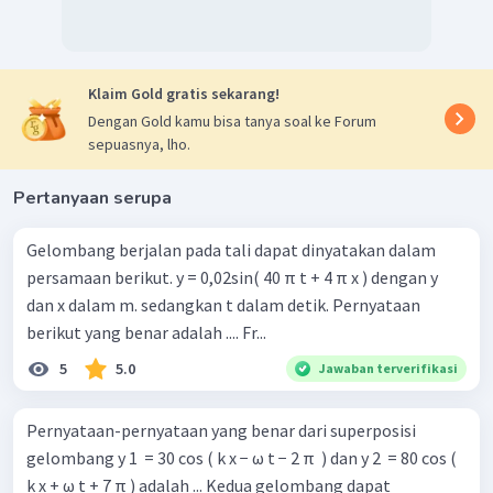
Klaim Gold gratis sekarang!
Dengan Gold kamu bisa tanya soal ke Forum
sepuasnya, lho.
Pertanyaan serupa
Gelombang berjalan pada tali dapat dinyatakan dalam
persamaan berikut. y = 0,02sin( 40 π t + 4 π x ) dengan y
dan x dalam m. sedangkan t dalam detik. Pernyataan
berikut yang benar adalah .... Fr...
5
5.0
Jawaban terverifikasi
Pernyataan-pernyataan yang benar dari superposisi
gelombang y 1 ​ = 30 cos ( k x − ω t − 2 π ​ ) dan y 2 ​ = 80 cos (
k x + ω t + 7 π ) adalah ... Kedua gelombang dapat