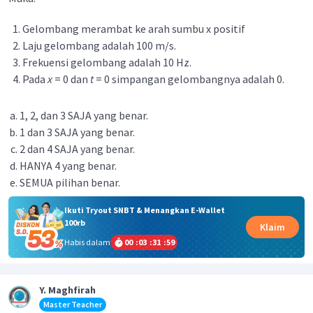
Gelombang merambat ke arah sumbu x positif
Laju gelombang adalah 100 m/s.
Frekuensi gelombang adalah 10 Hz.
Pada
x
= 0 dan
t
= 0 simpangan gelombangnya adalah 0.
1, 2, dan 3 SAJA yang benar.
1 dan 3 SAJA yang benar.
2 dan 4 SAJA yang benar.
HANYA 4 yang benar.
SEMUA pilihan benar.
Ikuti Tryout SNBT & Menangkan E-Wallet
100rb
Klaim
Habis dalam
00
:
03
:
31
:
58
Y. Maghfirah
Master Teacher