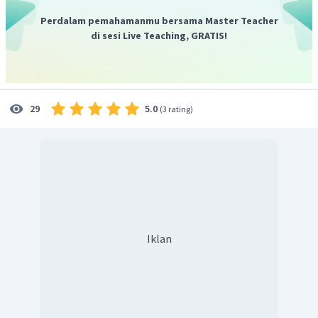
0,65
c
.
Perdalam pemahamanmu bersama Master Teacher
di sesi Live Teaching, GRATIS!
5.0
29
(
3 rating
)
Iklan