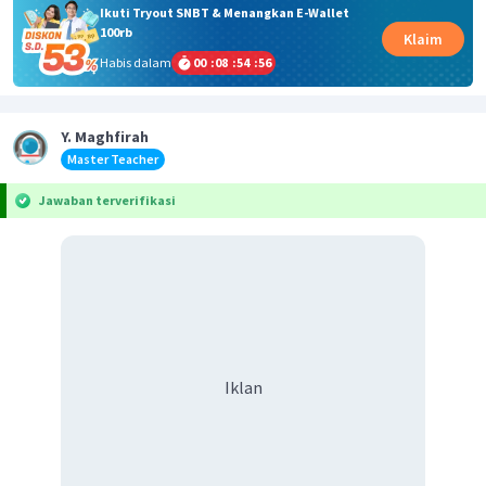
Ikuti Tryout SNBT & Menangkan E-Wallet
100rb
Klaim
Habis dalam
00
:
08
:
54
:
56
Y. Maghfirah
Master Teacher
Jawaban terverifikasi
Iklan