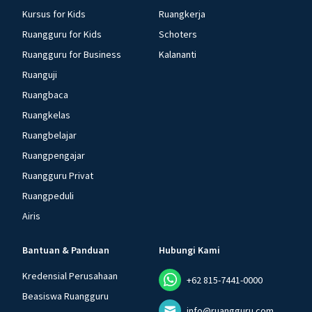
Kursus for Kids
Ruangkerja
Ruangguru for Kids
Schoters
Ruangguru for Business
Kalananti
Ruanguji
Ruangbaca
Ruangkelas
Ruangbelajar
Ruangpengajar
Ruangguru Privat
Ruangpeduli
Airis
Bantuan & Panduan
Hubungi Kami
Kredensial Perusahaan
+62 815-7441-0000
Beasiswa Ruangguru
info@ruangguru.com