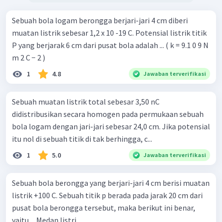
Sebuah bola logam berongga berjari-jari 4 cm diberi
muatan listrik sebesar 1,2 x 10 -19 C. Potensial listrik titik
P yang berjarak 6 cm dari pusat bola adalah ... ( k = 9.1 0 9 N
m 2 C − 2 )
1
4.8
Jawaban terverifikasi
Sebuah muatan listrik total sebesar 3,50 nC
didistribusikan secara homogen pada permukaan sebuah
bola logam dengan jari-jari sebesar 24,0 cm. Jika potensial
itu nol di sebuah titik di tak berhingga, c...
1
5.0
Jawaban terverifikasi
Sebuah bola berongga yang berjari-jari 4 cm berisi muatan
listrik +100 C. Sebuah titik p berada pada jarak 20 cm dari
pusat bola berongga tersebut, maka berikut ini benar,
yaitu ... Medan listri...