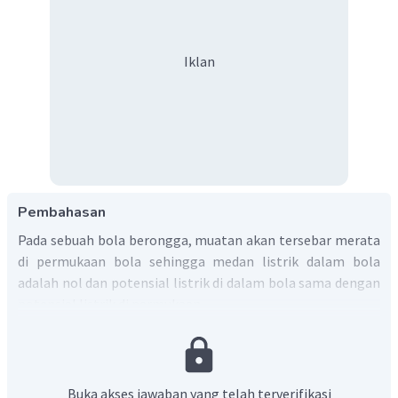
Iklan
Pembahasan
Pada sebuah bola berongga, muatan akan tersebar merata
di permukaan bola sehingga medan listrik dalam bola
adalah nol dan potensial listrik di dalam bola sama dengan
potensial listrik di permukaan.
Jadi, jawaban yang tepat adalah C.
Buka akses jawaban yang telah terverifikasi