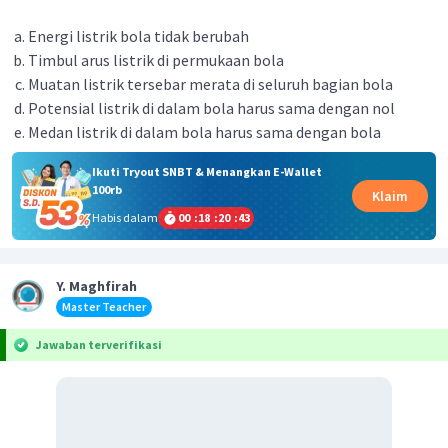
Energi listrik bola tidak berubah
Timbul arus listrik di permukaan bola
Muatan listrik tersebar merata di seluruh bagian bola
Potensial listrik di dalam bola harus sama dengan nol
Medan listrik di dalam bola harus sama dengan bola
Ikuti Tryout SNBT & Menangkan E-Wallet
100rb
Klaim
Habis dalam
00
:
18
:
20
:
43
Y. Maghfirah
Master Teacher
Jawaban terverifikasi