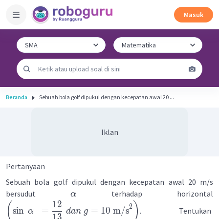
Masuk
Beranda
Sebuah bola golf dipukul dengan kecepatan awal 20 ...
Iklan
Pertanyaan
Sebuah bola golf dipukul dengan kecepatan awal 20 m/s
bersudut
terhadap horizontal
α
12
(
)
2
sin
=
=
10
m/s
. Tentukan
α
d
an
g
13