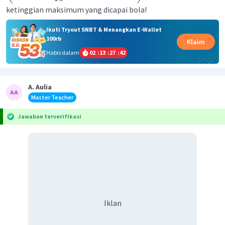
ketinggian maksimum yang dicapai bola!
Ikuti Tryout SNBT & Menangkan E-Wallet
100rb
Klaim
Habis dalam
02
:
13
:
27
:
42
A. Aulia
Master Teacher
Jawaban terverifikasi
Iklan