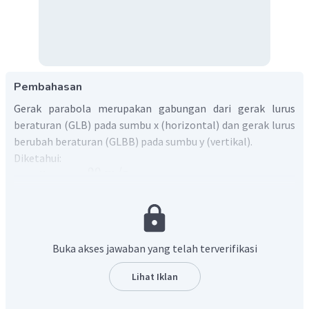
Pembahasan
Gerak parabola merupakan gabungan dari gerak lurus
beraturan (GLB) pada sumbu x (horizontal) dan gerak lurus
berubah beraturan (GLBB) pada sumbu y (vertikal).
Diketahui:
=
20
m/s
v
0
12
sin
=
α
13
2
=
10
m/s
g
Ditanya: tinggi maksimum?
Penyelesaian:
Buka akses jawaban yang telah terverifikasi
2
2
s
i
n
v
α
=
0
h
mak
s
2
g
2
12
Lihat Iklan
(
)
2
2
0
13
=
h
mak
s