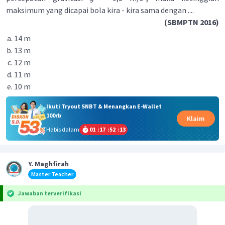
maksimum yang dicapai bola kira - kira sama dengan ....
(SBMPTN 2016)
14 m
13 m
12 m
11 m
10 m
Ikuti Tryout SNBT & Menangkan E-Wallet
100rb
Klaim
Habis dalam
01
:
17
:
52
:
13
Y. Maghfirah
Master Teacher
Jawaban terverifikasi