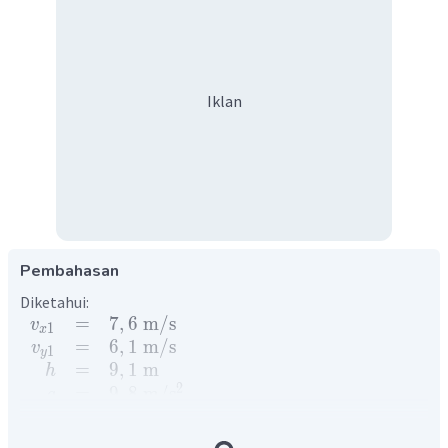
Iklan
Pembahasan
Diketahui:
=
7
,
6
m
/
s
v
1
x
=
6
,
1
m
/
s
v
1
y
=
9
,
1
m
h
2
=
9
,
8
m
/
s
g
Ditanya: Ketingian maksimum
Penyelesaian: