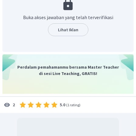
Pada gerak parabola
h
sama dengan
h
maksimum
2
Buka akses jawaban yang telah terverifikasi
Lihat Iklan
Kecepatan total v
sama denga:
1
2
2
∣
∣
Perdalam pemahamanmu bersama Master Teacher
=
+
v
v
v
1
1
1
x
y
di sesi Live Teaching, GRATIS!
2
=
7
,
6
+
6
,
12
=
9
,
7
m
/
s
Pada saat mencapai titik tertinggi (
v
= 0,
v
= 7,6 ) maka
y2
x2
kecepatan total
v
:
2
5.0
2
(
1 rating
)
2
2
∣
∣
=
+
v
v
v
2
2
2
x
y
2
=
7
,
6
+
0
=
7
,
6
m
/
s
Jika tidak ada gesekan yang bekerja pada suatu benda yang