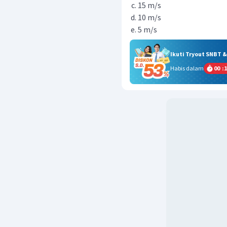
15 m/s
10 m/s
5 m/s
Ikuti Tryout SNBT 
Habis dalam
00
:
1