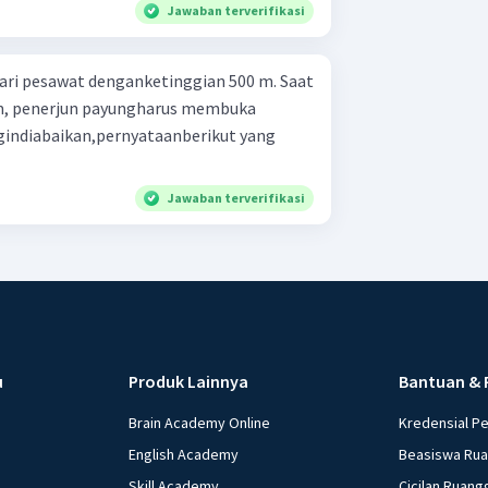
Jawaban terverifikasi
ri pesawat denganketinggian 500 m. Saat
m, penerjun payungharus membuka
gindiabaikan,pernyataanberikut yang
Jawaban terverifikasi
u
Produk Lainnya
Bantuan & 
Brain Academy Online
Kredensial P
English Academy
Beasiswa Ru
Skill Academy
Cicilan Ruang