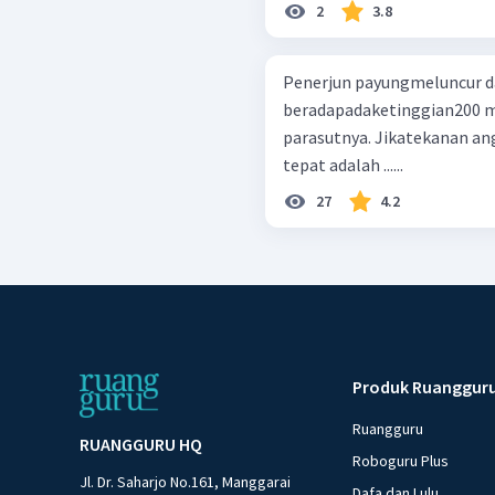
2
3.8
Penerjun payungmeluncur da
beradapadaketinggian200 
parasutnya. Jikatekanan an
tepat adalah ......
27
4.2
Produk Ruanggur
Ruangguru
RUANGGURU HQ
Roboguru Plus
Jl. Dr. Saharjo No.161, Manggarai
Dafa dan Lulu