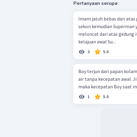
Pertanyaan serupa
lmam jatuh bebas dari atas 
sekon kemudian Superman y
meloncat dari atas gedung
kelajuan awal Su...
3
5.0
Boy terjun dari papan kola
air tanpa kecepatan awal. Ji
maka kecepatan Boy saat me
1
5.0