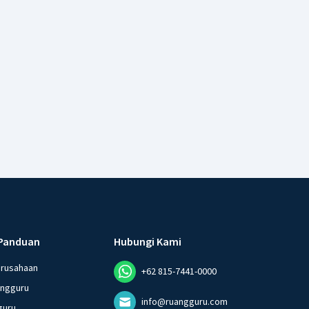
Panduan
Hubungi Kami
erusahaan
+62 815-7441-0000
angguru
info@ruangguru.com
guru