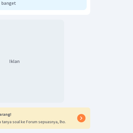
 banget
Iklan
arang!
 tanya soal ke Forum sepuasnya, lho.