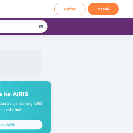
Daftar
Masuk
a ke AiRIS
dan belajar bareng AiRIS,
n pintarmu!
hat AiRIS