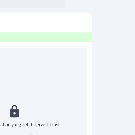
a pada ketinggin 5 meter?
enda
aban yang telah terverifikasi