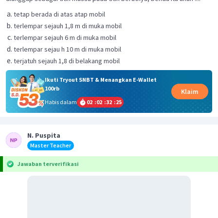
tetap berada di atas atap mobil
terlempar sejauh 1,8 m di muka mobil
terlempar sejauh 6 m di muka mobil
terlempar sejau h 10 m di muka mobil
terjatuh sejauh 1,8 di belakang mobil
Ikuti Tryout SNBT & Menangkan E-Wallet
100rb
Klaim
Habis dalam
02
:
02
:
32
:
25
N. Puspita
Master Teacher
Jawaban terverifikasi