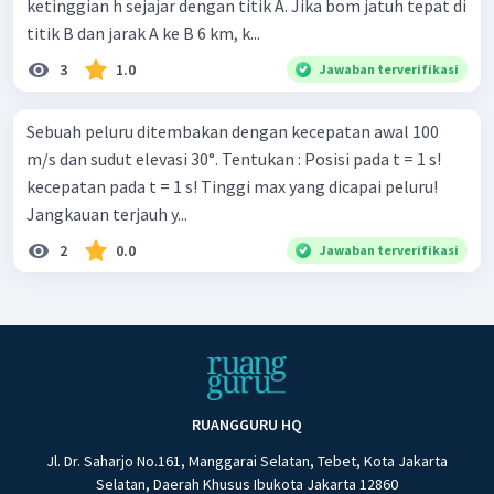
ketinggian h sejajar dengan titik A. Jika bom jatuh tepat di
titik B dan jarak A ke B 6 km, k...
3
1.0
Jawaban terverifikasi
Sebuah peluru ditembakan dengan kecepatan awal 100
m/s dan sudut elevasi 30°. Tentukan : Posisi pada t = 1 s!
kecepatan pada t = 1 s! Tinggi max yang dicapai peluru!
Jangkauan terjauh y...
2
0.0
Jawaban terverifikasi
RUANGGURU HQ
Jl. Dr. Saharjo No.161, Manggarai Selatan, Tebet, Kota Jakarta
Selatan, Daerah Khusus Ibukota Jakarta 12860