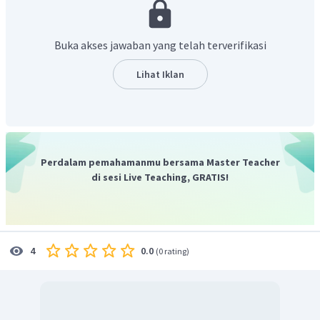
kedalaman tertentu adalah :
=
P
ρ
g
h
h
Buka akses jawaban yang telah terverifikasi
Lihat Iklan
Perdalam pemahamanmu bersama Master Teacher
di sesi Live Teaching, GRATIS!
0.0
4
(
0 rating
)
Ketika lift bergerak ke atas, maka percepatan yang
dirasakan bejana adalah :
′
=
−
a
a
g
Perbedaan tekanan antara titik A dan B (terpisah sejauh