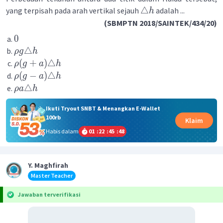
△
yang terpisah pada arah vertikal sejauh
adalah ...
h
(SBMPTN 2018/SAINTEK/434/20)
0
△
ρ
g
h
(
+
)
△
ρ
g
a
h
(
−
)
△
ρ
g
a
h
△
ρ
a
h
Ikuti Tryout SNBT & Menangkan E-Wallet
100rb
Klaim
Habis dalam
01
:
22
:
45
:
48
Y. Maghfirah
Master Teacher
Jawaban terverifikasi