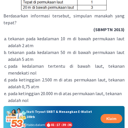
Berdasarkan informasi tersebut, simpulan manakah yang
tepat?
(SBMPTN 2013)
tekanan pada kedalaman 10 m di bawah permukaan Iaut
adalah 2 atm
tekanan pada kedalaman 50 m di bawah permukaan laut
adalah 5 atm
pada kedalaman tertentu di bawah laut, tekanan
mendekati nol
pada ketinggian 2.500 m di atas permukaan laut, tekanan
adalah 0,75 atm
pada ketinggian 20.000 m di atas permukaan laut, tekanan
adalah nol
Ikuti Tryout SNBT & Menangkan E-Wallet
100rb
Klaim
Habis dalam
01
:
17
:
39
:
36