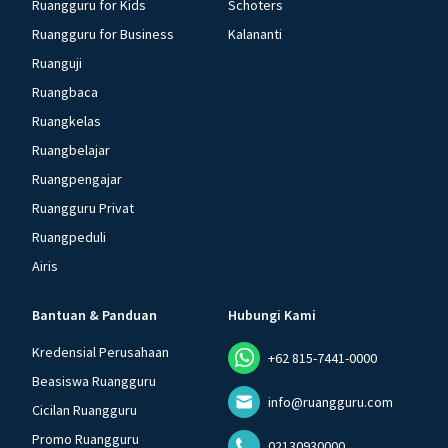
Ruangguru for Kids
Schoters
Ruangguru for Business
Kalananti
Ruanguji
Ruangbaca
Ruangkelas
Ruangbelajar
Ruangpengajar
Ruangguru Privat
Ruangpeduli
Airis
Bantuan & Panduan
Hubungi Kami
Kredensial Perusahaan
+62 815-7441-0000
Beasiswa Ruangguru
info@ruangguru.com
Cicilan Ruangguru
Promo Ruangguru
02130930000