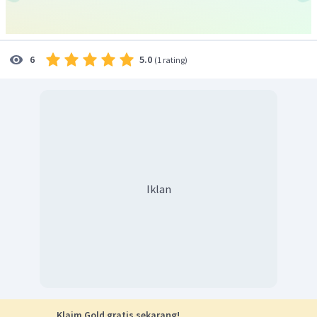
=
1
×
1
0
+
(
1.000
×
10
×
10
)
(
)
P
10
m
e
t
er
5
5
=
1
×
1
0
+
1
×
1
0
(
)
(
)
P
10
m
e
t
er
5
=
2
×
1
0
Pa
P
10
m
e
t
er
=
2
atm
.
P
10
m
e
t
er
5.0
6
(
1 rating
)
Tampak bahwa pilihan jawaban A sudah sesuai.
Dengan demikian, berdasarkan informasi di atas simpulan
yang tepat adalah tekanan pada kedalaman 10 m di bawah
permukaan Iaut adalah 2 atm.
Oleh karena itu, jawaban yang benar adalah A.
Iklan
Klaim Gold gratis sekarang!