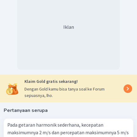
tan
=
θ
g
16
,
9
tan
=
θ
10
−
1
=
tan
(
1
,
69
)
θ
Iklan
∘
≈
6
0
θ
Dengan demikian, simpangan bandul terhadap posisi
setimbang sekitar
Jadi, jawaban yang tepat E.
Klaim Gold gratis sekarang!
Dengan Gold kamu bisa tanya soal ke Forum
sepuasnya, lho.
Pertanyaan serupa
Pada getaran harmonik sederhana, kecepatan
maksimumnya 2 m/s dan percepatan maksimumnya 5 m/s