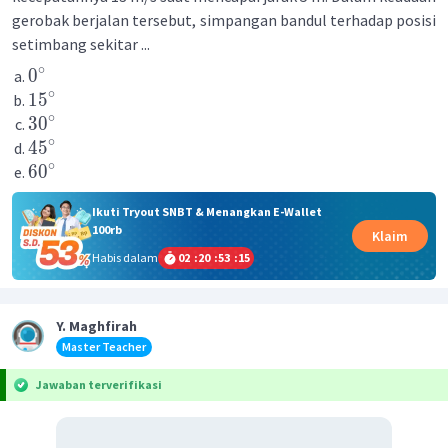
gerobak berjalan tersebut, simpangan bandul terhadap posisi
setimbang sekitar ...
∘
0
∘
1
5
∘
3
0
∘
4
5
∘
6
0
Ikuti Tryout SNBT & Menangkan E-Wallet
100rb
Klaim
Habis dalam
02
:
20
:
53
:
15
Y. Maghfirah
Master Teacher
Jawaban terverifikasi