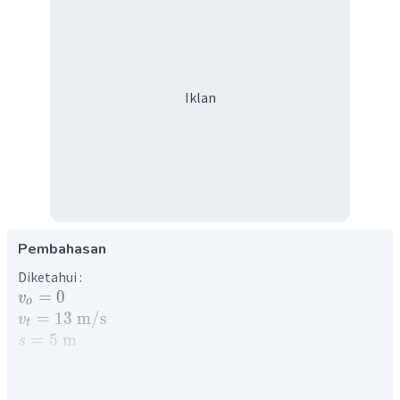
Iklan
Pembahasan
Diketahui :
=
0
v
o
=
13
m
/
s
v
t
=
5
m
s
Ditanya : simpangan bandul terhadap posisi setimbang ?
Penyelesaian :