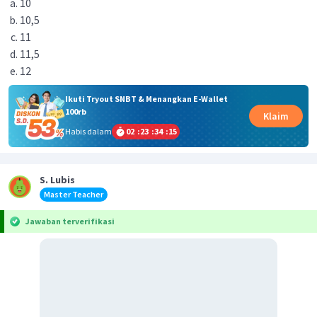
10
10,5
11
11,5
12
Ikuti Tryout SNBT & Menangkan E-Wallet
100rb
Klaim
Habis dalam
02
:
23
:
34
:
15
S. Lubis
Master Teacher
Jawaban terverifikasi