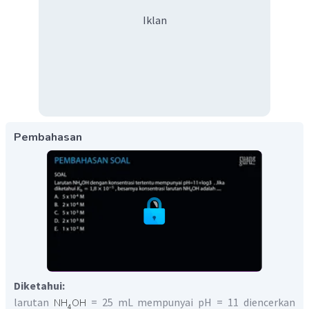
Iklan
Pembahasan
Diketahui:
larutan
= 25 mL mempunyai pH = 11 diencerkan