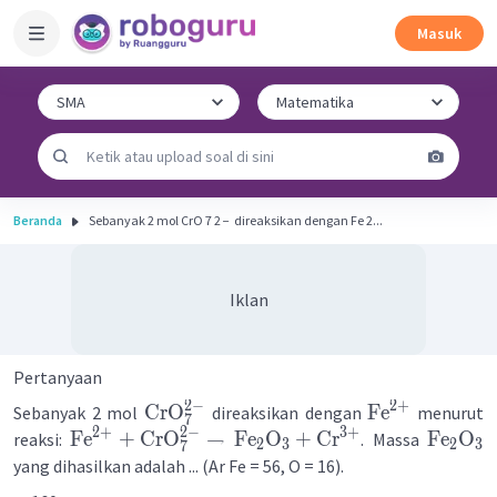
Masuk
Beranda
Sebanyak 2 mol CrO 7 2 − ​ direaksikan dengan Fe 2...
Iklan
Pertanyaan
2
−
2
+
CrO
Fe
Sebanyak 2 mol
direaksikan dengan
menurut
7
2
+
2
−
3
+
Fe
+
CrO
→
Fe
O
+
Cr
Fe
O
reaksi:
. Massa
2
3
2
3
7
yang dihasilkan adalah ... (Ar Fe = 56, O = 16).