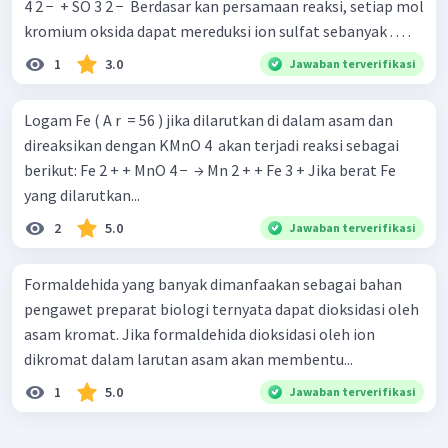
4 2 − ​ + SO 3 2 − ​ Berdasar kan persamaan reaksi, setiap mol
kromium oksida dapat mereduksi ion sulfat sebanyak . . . .
1
3.0
Jawaban terverifikasi
Logam Fe ( A r ​ = 56 ) jika dilarutkan di dalam asam dan
direaksikan dengan KMnO 4 ​ akan terjadi reaksi sebagai
berikut: Fe 2 + + MnO 4 − ​ → Mn 2 + + Fe 3 + Jika berat Fe
yang dilarutkan...
2
5.0
Jawaban terverifikasi
Formaldehida yang banyak dimanfaakan sebagai bahan
pengawet preparat biologi ternyata dapat dioksidasi oleh
asam kromat. Jika formaldehida dioksidasi oleh ion
dikromat dalam larutan asam akan membentu...
1
5.0
Jawaban terverifikasi