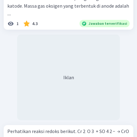
katode. Massa gas oksigen yang terbentuk di anode adalah
....
1
4.3
Jawaban terverifikasi
Iklan
Perhatikan reaksi redoks berikut. Cr 2 ​ O 3 ​ + SO 4 2 − ​ → CrO