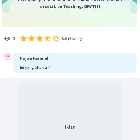
di sesi Live Teaching, GRATIS!
3.6
1
(
3 rating
)
Najwa Karimah
Ini yang aku cari!
Iklan