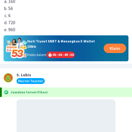
160
56
6
720
960
Ikuti Tryout SNBT & Menangkan E-Wallet
100rb
Klaim
Habis dalam
00
:
04
:
49
:
50
S. Lubis
Master Teacher
Jawaban terverifikasi