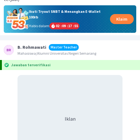
Ikuti Tryout SNBT & Menangkan E-Wallet
100rb
Klaim
Habis dalam
02
:
09
:
17
:
55
B. Rohmawati
Master Teacher
Mahasiswa/Alumni Universitas Negeri Semarang
Jawaban terverifikasi
Iklan