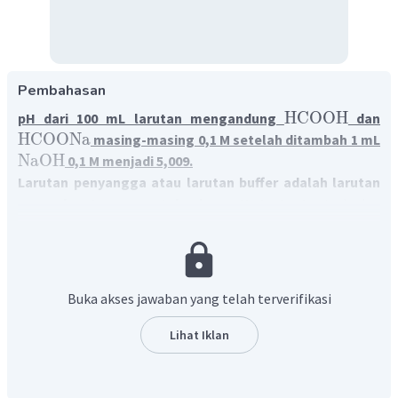
Pembahasan
HCOOH
pH dari 100 mL larutan mengandung
dan
HCOONa
masing-masing 0,1 M setelah ditambah 1 mL
NaOH
0,1 M menjadi 5,009.
Larutan penyangga atau larutan buffer adalah larutan
yang dapat mempertahankan pH tertentu
terhadap
usaha mengubah pH, seperti penambahan asam, basa,
ataupun pengenceran. Dengan kata lain, pH larutan
penyangga tidak akan berubah walaupun pada larutan
tersebut ditambahkan sedikit asam kuat, basa kuat atau
Buka akses jawaban yang telah terverifikasi
larutan tersebut diencerkan.
Larutan buffer dapat terdiri
dari asam lemah dan basa konjugasinya atau basa
Lihat Iklan
lemah dan asam konjugasinya.
Langkah penyelesaian soal di atas adalah sebagai berikut.