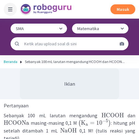
Masuk
Beranda
Sebanyak 100 mL larutan mengandung HCOOH dan HCOON...
Iklan
Pertanyaan
HCOOH
Sebanyak 100 mL larutan mengandung
dan
−
5
HCOONa
K
=
1
0
masing-masing 0,1 M
(
)
: hitung pH
a
NaOH
setelah ditambah 1 mL
0,1 M! (tulis reaksi yang
terjadi)