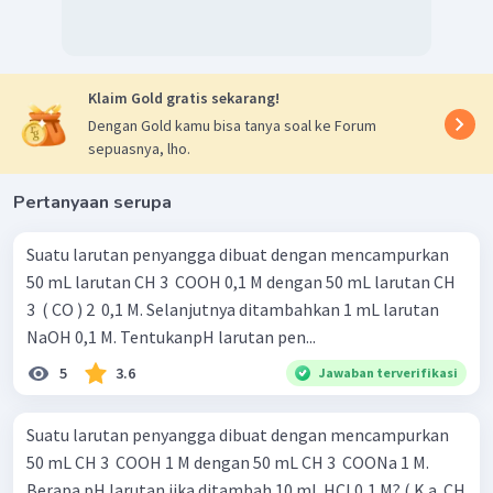
NaOH
Larutan
merupakan basa kuat, maka akan
bereaksi dengan komponen asam lemah dalam
HCOOH
larutan penyangga, yaitu
dan
HCOONa
menghasilkan garam
serta air.
Klaim Gold gratis sekarang!
Dengan Gold kamu bisa tanya soal ke Forum
sepuasnya, lho.
Pertanyaan serupa
Suatu larutan penyangga dibuat dengan mencampurkan
50 mL larutan CH 3 ​ COOH 0,1 M dengan 50 mL larutan CH
+
H
Menentukan konsentrasi ion
pada susunan
3 ​ ( CO ) 2 ​ 0,1 M. Selanjutnya ditambahkan 1 mL larutan
kesetimbangan yang baru.
NaOH 0,1 M. TentukanpH larutan pen...
5
3.6
Jawaban terverifikasi
mol
HCOOH
+
[
H
]
=
×
K
a
mol
HCOONa
9
,
9
mmol
+
−
5
[
H
]
=
×
1
0
Suatu larutan penyangga dibuat dengan mencampurkan
10
,
1
mmol
+
−
5
[
H
]
=
0
,
98
×
1
0
50 mL CH 3 ​ COOH 1 M dengan 50 mL CH 3 ​ COONa 1 M.
+
−
6
[
H
]
=
9
,
8
×
1
0
Berapa pH larutan jika ditambah 10 mL HCl 0,1 M? ( K a ​ CH