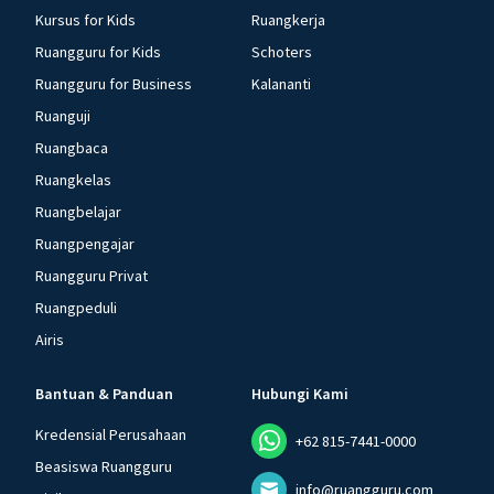
Kursus for Kids
Ruangkerja
Ruangguru for Kids
Schoters
Ruangguru for Business
Kalananti
Ruanguji
Ruangbaca
Ruangkelas
Ruangbelajar
Ruangpengajar
Ruangguru Privat
Ruangpeduli
Airis
Bantuan & Panduan
Hubungi Kami
Kredensial Perusahaan
+62 815-7441-0000
Beasiswa Ruangguru
info@ruangguru.com