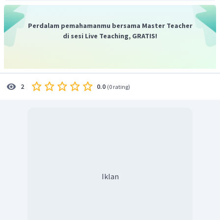
HCOOH
HCOONa
Menentukan mol
,
, dan
NaOH
.
Perdalam pemahamanmu bersama Master Teacher
di sesi Live Teaching, GRATIS!
mol
HCOOH
=
M
×
V
mol
HCOOH
=
0
,
1
M
×
100
mL
mol
HCOOH
=
10
mmol
0.0
2
(
0 rating
)
mol
HCOONa
=
M
×
V
mol
HCOONa
=
0
,
1
M
×
100
mL
mol
HCOONa
=
10
mmol
mol
NaOH
=
M
×
V
mol
NaOH
=
0
,
1
M
×
1
mL
mol
NaOH
=
1
mmol
Iklan
HCOOH
HCOONa
Menentukan jumlah mol
dan
setelah bereaksi.